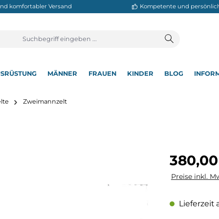
neller und komfortabler Versand
Kompetente
T
AUSRÜSTUNG
MÄNNER
FRAUEN
KINDER
BL
▾
▾
▾
▾
▾
pingzelte
Zweimannzelt
Regulärer Pre
380,00
Preise inkl. M
Lieferzeit 