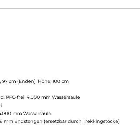
m mit 228 cm Länge, 127 cm Breite und 100 cm Höhe
dnung, Belüftung und Flexibilität unterwegs
e Materialien mit solution-dyed Außenzelt
ei separate Vordächer aufspannbar
 minimieren Kondenswasserbildung
durch Wanderstöcke ersetzbar
ch bei schwierigen Bedingungen