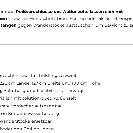
 Das
Außenzelt ist solution-dyed, das Innenzelt und 
ziert nicht nur den ökologischen Fußabdruck, sondern s
. Dank
durchdachter Belüftung an beiden Enden blei
t oder kühleren Nächten
.
tem:
Über die
Reißverschlüsse des Außenzelts lassen 
r spannen
– ideal als Windschutz beim Kochen oder als
en Endstangen
gegen Wanderstöcke austauschen, um G
destgewicht – ideal für Trekking zu zweit