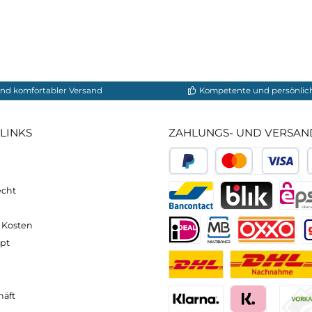
 (Mitte), 97 cm (Enden), Höhe: 100 cm
ion-dyed, PFC-frei, 4.000 mm Wassersäule
PFC-frei
FC-frei, 5.000 mm Wassersäule
en, 2 × 8 mm Endstangen (ersetzbar durch Trekkingstö
)
neller und komfortabler Versand
Kompetente