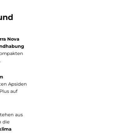
omfort und
ct 2 von Terra Nova
 einfache
Handhabung
und einem kompakten
e zu machen.
te und 100 cm
ge mit separaten Apsiden
 Ein echtes Plus auf