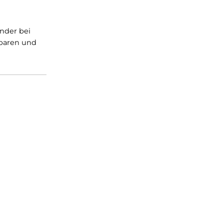
der Boden
bestehen aus
teigert auch die
bt das Raumklima
sich mit
 Schattenspender bei
ewicht zu sparen und