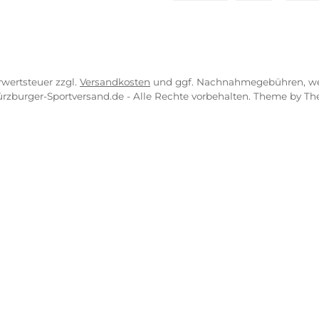
VICE-LINKS
ZAHLUNGS- U
ressum
B
PayPal
Kredit- 
rrufsrecht
ahlung
Bancontact
BLIK
erung & Kosten
pkonzept
iDEAL
Multiban
O
r uns
atung
Benutzerdefinierte
Nac
engeschäft
Klarna Financing
Klar
zl. Mehrwertsteuer zzgl.
Versandkosten
und ggf. Nachnahmeg