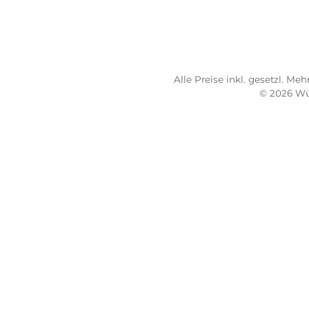
TELEFONISCHE UNTERSTÜTZUNG
SER
UND BERATUNG UNTER:
Imp
AG
0931 - 30 44 57 20
Wide
Mo 10:00 - 18:00 Uhr
Bez
Di-Fr 10:00 - 16:00 Uhr
Lief
Sa 09:00 - 13:00 Uhr
Sho
Email: info@wuerzburger-sportversand.de
Übe
Ber
Lad
Alle Preise inkl. geset