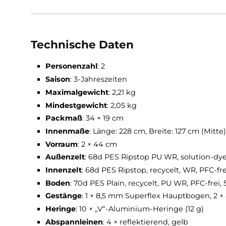
Maximaler Komfort: Großzügiger Innenrau
Zwei Eingänge, zwei Apsiden: Für mehr Or
Nachhaltig produziert: Recycelte, PFC-frei
Awning-Funktion: Mit Trekkingstöcken zw
Effizientes Belüftungssystem: Endlüfter
Gewichtsreduktion möglich: Endstangen 
Easy Pitch & Pack: Schneller Aufbau – au
Technische Daten
Personenzahl
: 2
Saison
: 3-Jahreszeiten
Maximalgewicht
: 2,21 kg
Mindestgewicht
: 2,05 kg