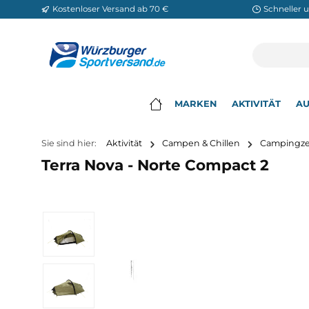
Kostenloser Versand ab 70 €
Sch
m Hauptinhalt springen
Zur Suche springen
Zur Hauptnavigation springen
MARKEN
AKTIVITÄ
▾
Sie sind hier:
Aktivität
Campen & Chillen
Cam
Terra Nova - Norte Compact 2
Bildergalerie überspringen