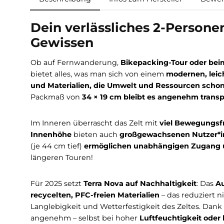
Beschreibung
Infos zum Hersteller
Dein verlässliches 2-Per
Gewissen
Ob auf Fernwanderung,
Bikepacking-Tour ode
bietet alles, was man sich von einem
modernen
und Materialien, die Umwelt und Ressource
Packmaß von
34 × 19 cm bleibt es angenehm 
Im Inneren überrascht das Zelt mit
viel Beweg
Innenhöhe
bieten auch
großgewachsenen Nu
(je 44 cm tief)
ermöglichen unabhängigen Zu