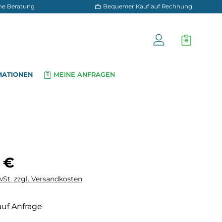
 und persönliche Beratung
Bequemer Kauf a
OG
INFORMATIONEN
MEINE ANFRAGEN
▾
▾
is:
 €
wSt. zzgl. Versandkosten
auf Anfrage