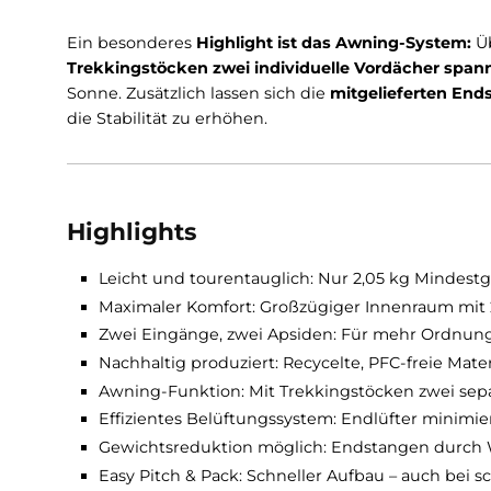
längeren Touren!
Für 2025 setzt
Terra Nova auf Nachhaltigkeit
:
recycelten, PFC-freien Materialien
– das redu
Langlebigkeit und Wetterfestigkeit des Zeltes
angenehm – selbst bei hoher
Luftfeuchtigkei
Ein besonderes
Highlight ist das Awning-Sys
Trekkingstöcken zwei individuelle Vordäche
Sonne. Zusätzlich lassen sich die
mitgeliefert
die Stabilität zu erhöhen.
Highlights
Leicht und tourentauglich: Nur 2,05 kg Min