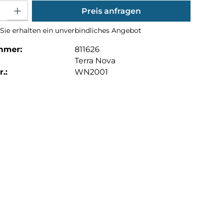
Gib den gewünschten Wert ein oder benutze die Schaltflächen um die Anza
Preis anfragen
Sie erhalten ein unverbindliches Angebot
mmer:
811626
Terra Nova
.:
WN2001