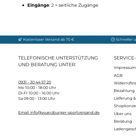
Packmaß
: 34 × 19 cm
Innenmaße
: Länge: 228 cm, Breite: 127 cm
Vorraum
: 2 × 44 cm
Außenzelt
: 68d PES Ripstop PU WR, solut
Innenzelt
: 68d PES Ripstop, recycelt, WR, 
Boden
: 70d PES Plain, recycelt, PU WR, P
Gestänge
: 1 × 8,5 mm Superflex Hauptbog
Heringe
: 10 × „V“-Aluminium-Heringe (12 g
Abspannleinen
: 4 × reflektierend, gelb
Eingänge
: 2 × seitliche Zugänge
Kostenloser Versand ab 70 €
Sch