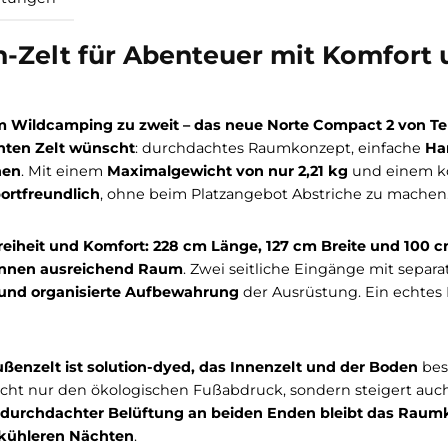
Bewertungen
sonen-Zelt für Abenteuer mit K
r beim Wildcamping zu zweit – das neue Norte Compa
, leichten Zelt wünscht
: durchdachtes Raumkonzept,
n schonen
. Mit einem
Maximalgewicht von nur 2,21 kg
transportfreundlich
, ohne beim Platzangebot Abstrich
ungsfreiheit und Komfort: 228 cm Länge, 127 cm Brei
tzer*innen ausreichend Raum
. Zwei seitliche Eingän
gang und organisierte Aufbewahrung
der Ausrüstung.