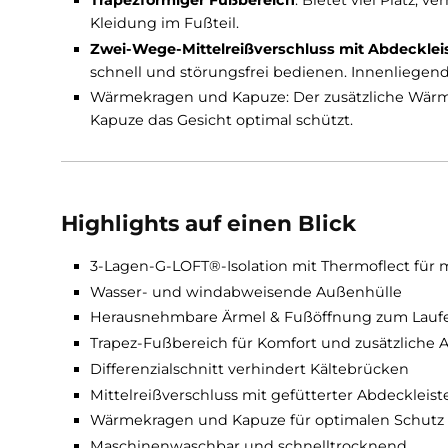
Smarte Features für maximale 
Herausnehmbare Ärmel und Fußöffnung
zubereiten willst, ohne den wärmenden Ko
Fußbereich kannst du sogar im Schlafsack
Kälteschutz.
Trapezförmiger Fußbereich
: Bietet viel 
Kleidung im Fußteil.
Zwei-Wege-Mittelreißverschluss mit Abde
schnell und störungsfrei bedienen. Innenl
Wärmekragen und Kapuze: Der zusätzliche
Kapuze das Gesicht optimal schützt.
Highlights auf einen Blick