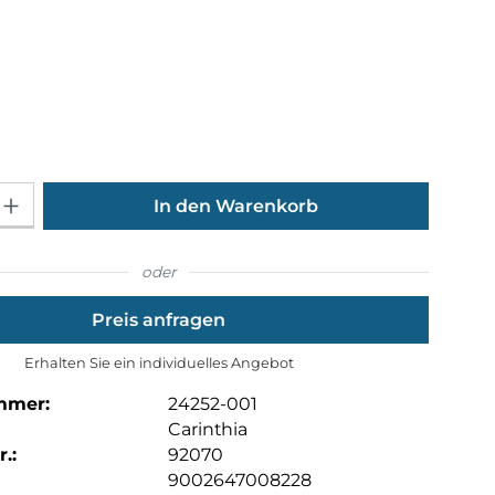
hlen
ählen
Gib den gewünschten Wert ein oder benutze die Schaltflächen um die Anza
In den Warenkorb
oder
Preis anfragen
Erhalten Sie ein individuelles Angebot
mmer:
24252-001
Carinthia
.:
92070
9002647008228