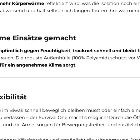
sige Nächte
olationssystem
und der
losen Außenhülle schützt der 
nzialschnitts bleibt die Wärme auch bei Bewegung im Sc
wird – die äußeren Lagen
speichern weiterhin zuverlä
zu 11% mehr Körperwärme
reflektiert wird, was die Isol
 wasserabweisend und hält selbst nach langen Touren
 extreme Einsätze gemacht
 unempfindlich gegen Feuchtigkeit
,
trocknet schnell
m Gebrauch. Die robuste Außenhülle (100% Polyamid) 
erial für ein angenehmes Klima sorgt
.