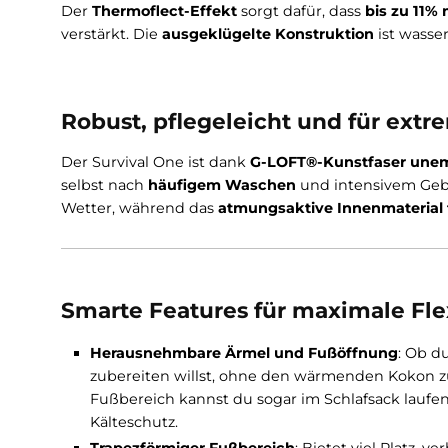
Unschlagbare Isolation für ei
Mit seinem
innovativen 3-Lagen-G-LOFT®-Is
vor
Kälte, Wind und Nässe
. Dank des Differe
nur die
innere Isolationsschicht komprimiert
Der
Thermoflect-Effekt
sorgt dafür, dass
bis 
verstärkt. Die
ausgeklügelte Konstruktion
ist
Robust, pflegeleicht und für
Der Survival One ist dank
G-LOFT®-Kunstfaser
selbst nach
häufigem Waschen
und intensive
Wetter, während das
atmungsaktive Innenmat