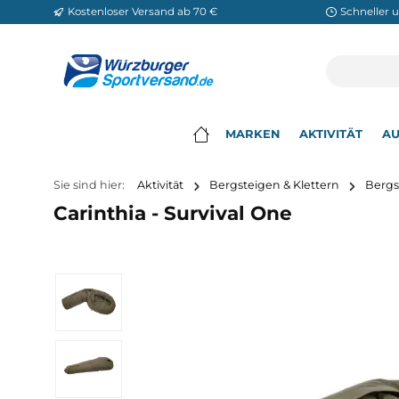
Kostenloser Versand ab 70 €
Sch
m Hauptinhalt springen
Zur Suche springen
Zur Hauptnavigation springen
MARKEN
AKTIVITÄ
▾
Sie sind hier:
Aktivität
Bergsteigen & Klettern
Carinthia - Survival One
Bildergalerie überspringen