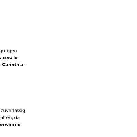
rigsten Bedingungen
und anspruchsvolle
und bewährter
Carinthia-