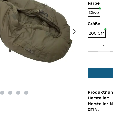
auswä
Farbe
Olive
ausw
Größe
200 CM
Produkt Anzahl: 
Produktnu
Hersteller:
Hersteller-Nr
GTIN: