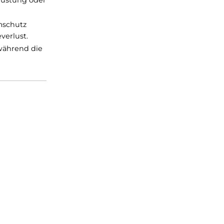
 einfach einen Tee
Durch die Öffnung im
nd zusätzlichen
nahme von Ausrüstung oder
ich dank Klemmschutz
ft und Wärmeverlust.
aucht wird, während die