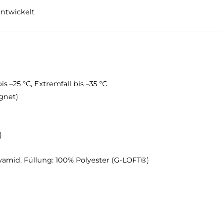
ct für maximale Wärmespeicherung
Laufen im Schlafsack
liche Ausrüstung
n
eckleiste und Klemmschutz
chutz
d
ätze entwickelt
 Limit bis –25 °C, Extremfall bis –35 °C