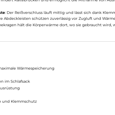
Flexibilität
: Ob du im Biwak schnell beweglich bleiben musst oder
kon zu verlassen – der Survival One macht’s möglich! 
 laufen, und die Ärmel sorgen für Bewegungsfreiheit u
Platz, verhindert Kältebrücken und ermöglicht die Mit
ckleiste
: Der Reißverschluss läuft mittig und lässt s
iegende Abdeckleisten schützen zuverlässig vor Zuglu
 Wärmekragen hält die Körperwärme dort, wo sie gebr