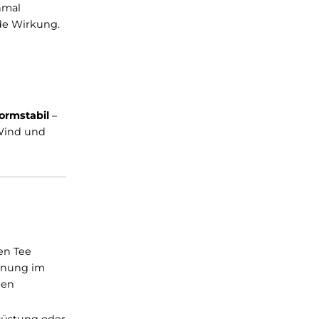
Survival One
zuverlässig
hlafsack erhalten, da
ssig
die
Körperwärme
.
ation noch einmal
 ihre wärmende Wirkung.
 und bleibt formstabil
–
schützt vor Wind und