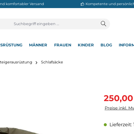
neller und komfortabler Versand
Kompetente
T
AUSRÜSTUNG
MÄNNER
FRAUEN
KINDER
BL
▾
▾
▾
▾
▾
Bergsteigerausrüstung
Schlafsäcke
Verkaufsprei
250,00
Preise inkl. M
Lieferzeit: