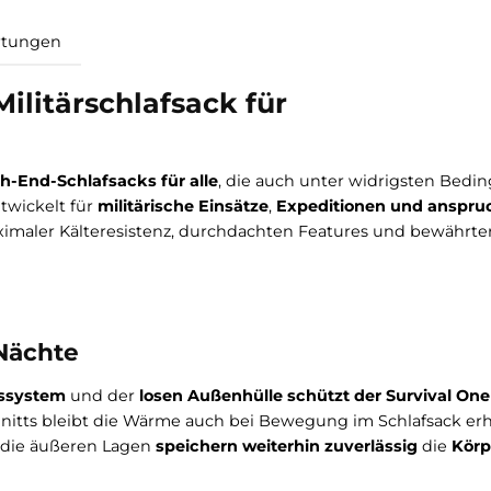
Bewertungen
er Militärschlafsack für
nes High-End-Schlafsacks für alle
, die auch unter wid
en. Entwickelt für
militärische Einsätze
,
Expeditionen 
mit maximaler Kälteresistenz, durchdachten Features 