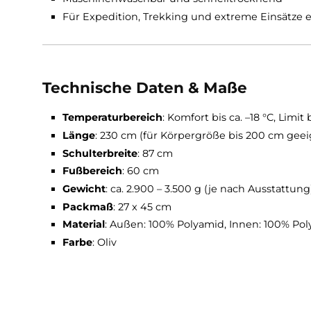
3-Lagen-G-LOFT®-Isolation mit Thermofle
Wasser- und windabweisende Außenhülle
Herausnehmbare Ärmel & Fußöffnung zum 
Trapez-Fußbereich für Komfort und zusätz
Differenzialschnitt verhindert Kältebrücke
Mittelreißverschluss mit gefütterter Abd
Wärmekragen und Kapuze für optimalen S
Maschinenwaschbar und schnelltrocknen
Für Expedition, Trekking und extreme Eins
Technische Daten & Maße
Temperaturbereich
: Komfort bis ca. –18 °C,