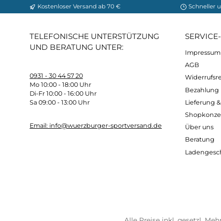
Länge
: 230 cm (für Körpergröße bis 200 c
Schulterbreite
: 87 cm
Fußbereich
: 60 cm
Gewicht
: ca. 2.900 – 3.500 g (je nach Ausst
Packmaß
: 27 x 45 cm
Material
: Außen: 100% Polyamid, Innen: 10
Farbe
: Oliv
Kostenloser Versand ab 70 €
Sch
TELEFONISCHE UNTERSTÜTZUNG
SER
UND BERATUNG UNTER:
Imp
AG