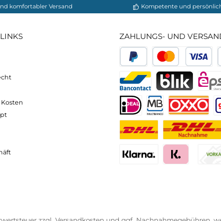
m geeignet)
attung)
0% Polyamid, Füllung: 100% Polyester (G-LOFT®)
neller und komfortabler Versand
Kompetente
VICE-LINKS
ZAHLUNGS- U
ressum
B