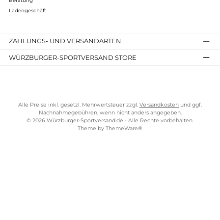
AGB
Widerrufsrecht
Bezahlung
Lieferung & Kosten
Shopkonzept
Über uns
Beratung
Ladengeschäft
ZAHLUNGS- UND VERSANDARTEN
WÜRZBURGER-SPORTVERSAND STORE
Alle Preise inkl. gesetzl. Mehrwertsteuer zzgl.
Versandkosten
und gg
Nachnahmegebühren, wenn nicht anders angegeben.
© 2026 Würzburger-Sportversand.de - Alle Rechte vorbehalten.
Theme by
ThemeWare®