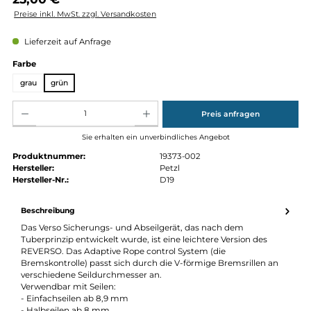
Regulärer Preis:
25,00 €
Preise inkl. MwSt. zzgl. Versandkosten
Lieferzeit auf Anfrage
auswählen
Farbe
grau
grün
Produkt Anzahl: Gib den gewünschten Wert ein oder benutze die Schaltflächen um die Anz
Preis anfragen
Sie erhalten ein unverbindliches Angebot
Produktnummer:
19373-002
Hersteller:
Petzl
Hersteller-Nr.:
D19
Beschreibung
Das Verso Sicherungs- und Abseilgerät, das nach dem
Tuberprinzip entwickelt wurde, ist eine leichtere Version des