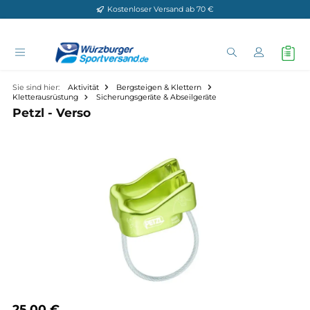
Kostenloser Versand ab 70 €
Zum Hauptinhalt springen
Sie sind hier:
Aktivität
Bergsteigen & Klettern
Kletterausrüstung
Sicherungsgeräte & Abseilgeräte
Petzl - Verso
Bildergalerie überspringen