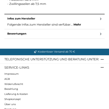
REVERSO. Das Adaptive Rope control System (die
Bremskontrolle) passt sich durch die V-förmige Bremsrillen an
verschiedene Seildurchmesser an.
Verwendbar mit Seilen:
- Einfachseilen ab 8,9 mm
- Halbseilen ab 8 mm
- Zwillingsseilen ab 7,5 mm
Infos zum Hersteller
Folgende Infos zum Hersteller sind verfübar...
Mehr
Bewertungen
Kostenloser Versand ab 70 €
TELEFONISCHE UNTERSTÜTZUNG UND BERATUNG UNTER
SERVICE-LINKS
Impressum