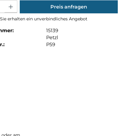
Gib den gewünschten Wert ein oder benutze die Schaltflächen um die Anza
Preis anfragen
Sie erhalten ein unverbindliches Angebot
mmer:
15139
Petzl
.:
P59