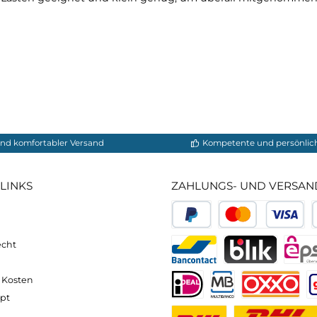
Bewertungen
schwere Lasten geeignet und klein genug, um überall
neller und komfortabler Versand
Kompetente
VICE-LINKS
ZAHLUNGS- U
ressum