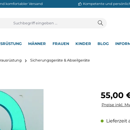
neller und komfortabler Versand
Kompetente
T
AUSRÜSTUNG
MÄNNER
FRAUEN
KINDER
BL
▾
▾
▾
▾
▾
Kletterausrüstung
Sicherungsgeräte & Abseilgeräte
Regulärer Pre
55,00 
Preise inkl. M
Lieferzeit 