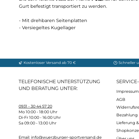
Beschreibung
Infos zum Hersteller
Die sehr leichte
Mini
der Marke
Petzl
ist für 
Gurt befestigt transportiert zu werden.
- Mit drehbaren Seitenplatten
- Versiegeltes Kugellager
Kostenloser Versand ab 70 €
Sch
TELEFONISCHE UNTERSTÜTZUNG
SER
UND BERATUNG UNTER:
Imp