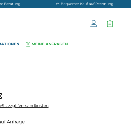
 und persönliche Beratung
Bequemer Kauf a
OG
INFORMATIONEN
MEINE ANFRAGEN
▾
▾
is:
€
wSt. zzgl. Versandkosten
auf Anfrage