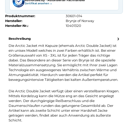
Kostenloser Versand ab 70 €
Kauf auf Rechnung
14 Tage Widerrufsrecht
authorized.by · Autorisierter Fachhändler
Zertifikat ansehen →
Produktnummer:
30601-014
Hersteller:
Brynje of Norway
Hersteller-Nr.:
10401320
Beschreibung
Die Arctic Jacket mit Kapuze (ehemals Arctic Double Jacket) is
ein unisex Modell welches in zwei Farben erhältlich ist. Bei eine
Größenauswahl von XS - 3XL ist für jeden Träger das richtige
dabei. Das Besondere an dieser Serie von Brynje ist die speziell
Materialzusammensetzung. Sie ermöglicht mit Ihrer zwei Lag
Technologie ein ausgewogenes Verhältnis zwischen Wärme un
Atmungsaktivität. Hierdurch werden die Artikel perfekt für
bewegungsintensive Tätigkeiten bei kalten Außentemperature