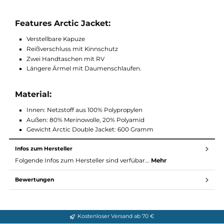
Die Arctic Double Jacket verfügt über einen verstellbaren Krag
Mittels Kordelzug kann die Mütze eng an das Gesicht angelegt
werden. Der durchgängige Reißverschluss und die
Daumenschlaufen runden das gelungene Gesamtbild ab. Der
Artikel kann als zweite Schicht unter einer Hardshell Jacke
getragen werden, findet aber auch Anwendung als äußerste
Schicht.
Features Arctic Jacket:
Verstellbare Kapuze
Reißverschluss mit Kinnschutz
Zwei Handtaschen mit RV
Längere Ärmel mit Daumenschlaufen.
Material:
Innen: Netzstoff aus 100% Polypropylen
Außen: 80% Merinowolle, 20% Polyamid
Gewicht Arctic Double Jacket: 600 Gramm