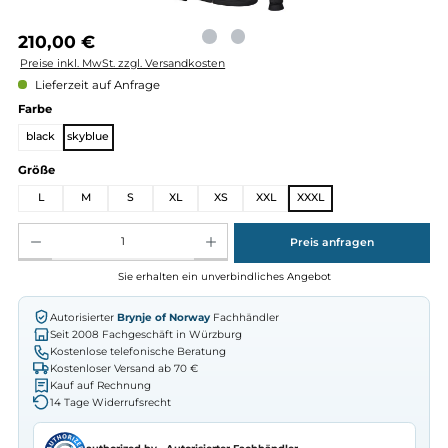
Regulärer Preis:
210,00 €
Preise inkl. MwSt. zzgl. Versandkosten
Lieferzeit auf Anfrage
auswählen
Farbe
black
skyblue
auswählen
Größe
L
M
S
XL
XS
XXL
XXXL
Produkt Anzahl: Gib den gewünschten Wert ein oder benutze die Schaltflächen um die Anz
Preis anfragen
Sie erhalten ein unverbindliches Angebot
Autorisierter
Brynje of Norway
Fachhändler
Seit 2008 Fachgeschäft in Würzburg
Kostenlose telefonische Beratung