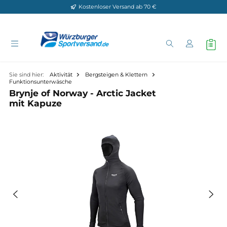
Kostenloser Versand ab 70 €
Zum Hauptinhalt springen
Sie sind hier:
Aktivität
Bergsteigen & Klettern
Funktionsunterwäsche
Brynje of Norway - Arctic Jacket
mit Kapuze
Bildergalerie überspringen