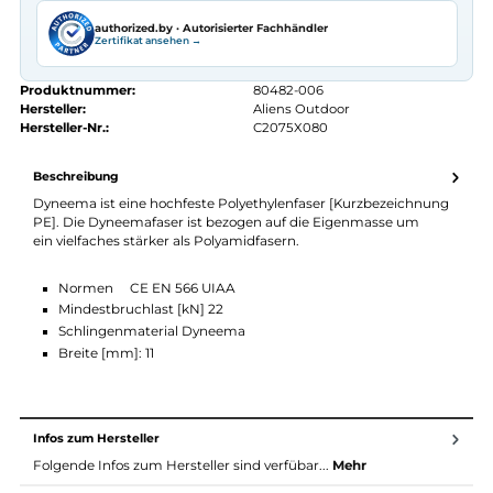
Seit 2008 Fachgeschäft in Würzburg
Kostenlose telefonische Beratung
Kostenloser Versand ab 70 €
Kauf auf Rechnung
14 Tage Widerrufsrecht
authorized.by · Autorisierter Fachhändler
Zertifikat ansehen →
Produktnummer:
80482-006
Hersteller:
Aliens Outdoor
Hersteller-Nr.:
C2075X080
Beschreibung
Dyneema ist eine hochfeste Polyethylenfaser [Kurzbezeichnun
PE]. Die Dyneemafaser ist bezogen auf die Eigenmasse um
ein vielfaches stärker als Polyamidfasern.
Normen CE EN 566 UIAA
Mindestbruchlast [kN] 22
Schlingenmaterial Dyneema