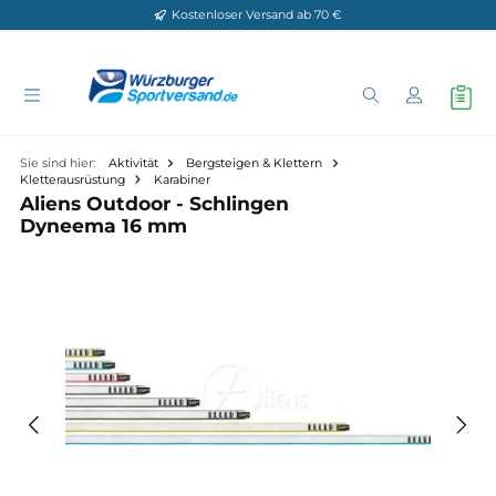
Kostenloser Versand ab 70 €
Zum Hauptinhalt springen
Sie sind hier:
Aktivität
Bergsteigen & Klettern
Kletterausrüstung
Karabiner
Aliens Outdoor - Schlingen
Dyneema 16 mm
Bildergalerie überspringen