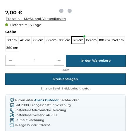
Regulärer Preis:
7,00 €
Preise inkl. MwSt. zzgl. Versandkosten
Lieferzeit: 1-3 Tage
auswählen
Größe
30 cm
40 cm
60 cm
80 cm
100 cm
120 cm
150 cm
180 cm
24
360 cm
Produkt Anzahl: Gib den gewünschten Wert ein oder benutze die Schaltflächen um die Anz
In den Warenkorb
oder
Preis anfragen
Erhalten Sie ein individuelles Angebot
Autorisierter
Aliens Outdoor
Fachhändler