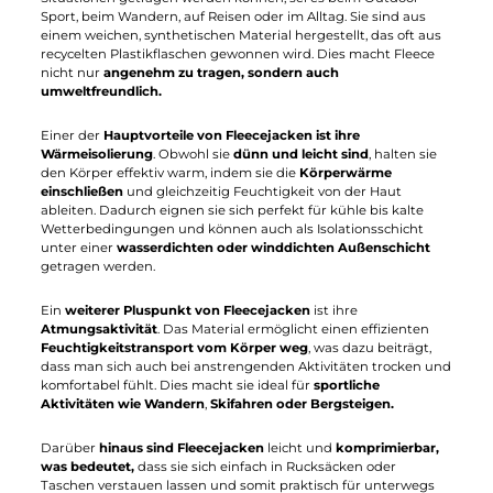
Fleecejacken: Jacken für alle Fälle
Fleecejacken sind vielseitige Kleidungsstücke, die in vielen
Situationen getragen werden können, sei es beim Outdoor-
Sport, beim Wandern, auf Reisen oder im Alltag. Sie sind aus
einem weichen, synthetischen Material hergestellt, das oft aus
recycelten Plastikflaschen gewonnen wird. Dies macht Fleece
nicht nur
angenehm zu tragen, sondern auch
umweltfreundlich.
Einer der
Hauptvorteile von Fleecejacken ist ihre
Wärmeisolierung
. Obwohl sie
dünn und leicht sind
, halten sie
den Körper effektiv warm, indem sie die
Körperwärme
einschließen
und gleichzeitig Feuchtigkeit von der Haut
ableiten. Dadurch eignen sie sich perfekt für kühle bis kalte
Wetterbedingungen und können auch als Isolationsschicht
unter einer
wasserdichten oder winddichten Außenschicht
getragen werden.
Ein
weiterer Pluspunkt von Fleecejacken
ist ihre
Atmungsaktivität
. Das Material ermöglicht einen effizienten