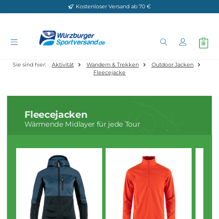
Kostenloser Versand ab 70 €
Zum Hauptinhalt springen
Sie sind hier:
Aktivität
Wandern & Trekken
Outdoor Jacken
Fleecejacke
Fleecejacken
Wärmende Midlayer für jede Tour