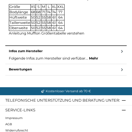
Pflege: Damit die Wolle nicht verfilzt, sollte man sie weder
einweichen, reiben oder bürsten und nur bei maximal 30 Grad,
besser kalt, von Hand reinigen oder einzeln waschen.
Den gleichen Pullover gibt es auch mit dem dünneren und
weicheren W100 Stoff den Skara.
Zur Mufflon Pflegeanleitung
Maßtabelle (alle Maße ca. in cm)
Größe
XS
S
M
L
XL
XXL
Bodylänge
68
68
71
74
74
77
Hüftweite
50
52
55
58
61
64
Taillenweite
50
52
55
58
61
64
Oberweite
50
52
55
58
61
64
Anleitung Mufflon Größentabelle verstehen
Infos zum Hersteller