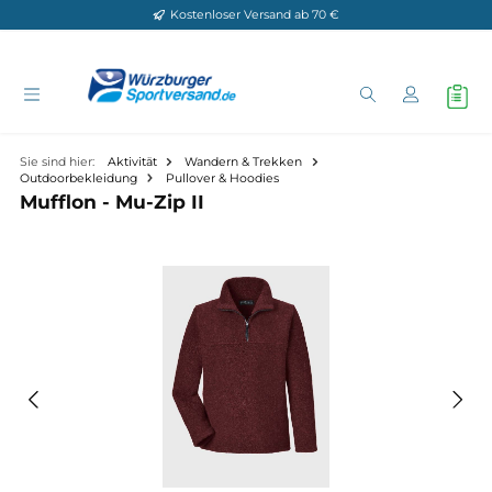
Kostenloser Versand ab 70 €
Zum Hauptinhalt springen
Sie sind hier:
Aktivität
Wandern & Trekken
Outdoorbekleidung
Pullover & Hoodies
Mufflon - Mu-Zip II
Bildergalerie überspringen