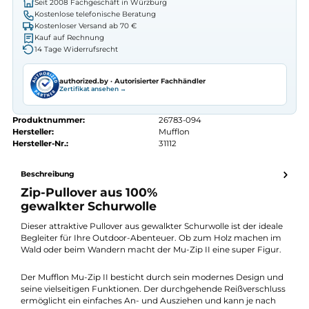
Preis anfragen
Erhalten Sie ein individuelles Angebot
Autorisierter
Mufflon
Fachhändler
Seit 2008 Fachgeschäft in Würzburg
Kostenlose telefonische Beratung
Kostenloser Versand ab 70 €
Kauf auf Rechnung
14 Tage Widerrufsrecht
authorized.by · Autorisierter Fachhändler
Zertifikat ansehen →
Produktnummer:
26783-094
Hersteller:
Mufflon
Hersteller-Nr.:
31112
Beschreibung
Zip-Pullover aus 100%
gewalkter Schurwolle