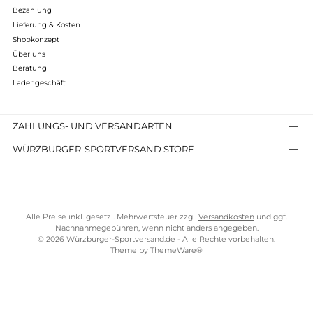
Folgende Infos zum Hersteller sind verfübar...
Mehr
Bewertungen
Kostenloser Versand ab 70 €
TELEFONISCHE UNTERSTÜTZUNG UND BERATUNG UNTER
SERVICE-LINKS
Impressum
AGB
Widerrufsrecht
Bezahlung
Lieferung & Kosten
Shopkonzept
Über uns
Beratung
Ladengeschäft