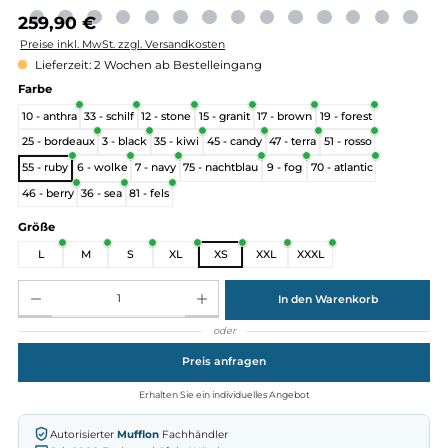
Regulärer Preis:
259,90 €
Preise inkl. MwSt. zzgl. Versandkosten
Lieferzeit: 2 Wochen ab Bestelleingang
auswählen
Farbe
10 - anthra
33 - schilf
12 - stone
15 - granit
17 - brown
19 - forest
25 - bordeaux
3 - black
35 - kiwi
45 - candy
47 - terra
51 - rosso
55 - ruby
6 - wolke
7 - navy
75 - nachtblau
9 - fog
70 - atlantic
46 - berry
36 - sea
81 - fels
auswählen
Größe
L
M
S
XL
XS
XXL
XXXL
Produkt Anzahl: Gib den gewünschten Wert ein oder benutze die Schaltflächen um die Anz
In den Warenkorb
oder