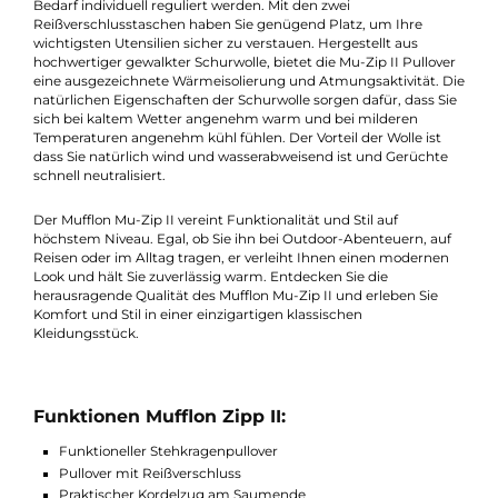
Dieser attraktive Pullover aus gewalkter Schurwolle ist der idea
Begleiter für Ihre Outdoor-Abenteuer. Ob zum Holz machen i
Wald oder beim Wandern macht der Mu-Zip II eine super Figu
Der Mufflon Mu-Zip II besticht durch sein modernes Design u
seine vielseitigen Funktionen. Der durchgehende Reißverschlu
ermöglicht ein einfaches An- und Ausziehen und kann je nach
Bedarf individuell reguliert werden. Mit den zwei
Reißverschlusstaschen haben Sie genügend Platz, um Ihre
wichtigsten Utensilien sicher zu verstauen. Hergestellt aus
hochwertiger gewalkter Schurwolle, bietet die Mu-Zip II Pullov
eine ausgezeichnete Wärmeisolierung und Atmungsaktivität. 
natürlichen Eigenschaften der Schurwolle sorgen dafür, dass S
sich bei kaltem Wetter angenehm warm und bei milderen
Temperaturen angenehm kühl fühlen. Der Vorteil der Wolle ist
dass Sie natürlich wind und wasserabweisend ist und Gerüchte
schnell neutralisiert.
Der Mufflon Mu-Zip II vereint Funktionalität und Stil auf
höchstem Niveau. Egal, ob Sie ihn bei Outdoor-Abenteuern, au
Reisen oder im Alltag tragen, er verleiht Ihnen einen moderne
Look und hält Sie zuverlässig warm. Entdecken Sie die
herausragende Qualität des Mufflon Mu-Zip II und erleben Sie