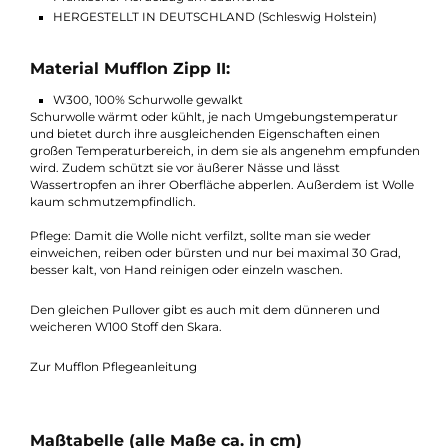
Komfort und Stil in einer einzigartigen klassischen
Kleidungsstück.
Funktionen Mufflon Zipp II:
Funktioneller Stehkragenpullover
Pullover mit Reißverschluss
Praktischer Kordelzug am Saumende
HERGESTELLT IN DEUTSCHLAND (Schleswig Holstein)
Material Mufflon Zipp II:
W300, 100% Schurwolle gewalkt
Schurwolle wärmt oder kühlt, je nach Umgebungstemperatur
und bietet durch ihre ausgleichenden Eigenschaften einen
großen Temperaturbereich, in dem sie als angenehm empfun
wird. Zudem schützt sie vor äußerer Nässe und lässt
Wassertropfen an ihrer Oberfläche abperlen. Außerdem ist Wol
kaum schmutzempfindlich.