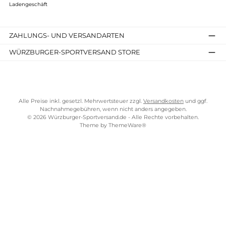
Kostenloser Versand ab 70 €
TELEFONISCHE UNTERSTÜTZUNG UND BERATUNG UNTER
SERVICE-LINKS
Impressum
AGB
Widerrufsrecht
Bezahlung
Lieferung & Kosten
Shopkonzept
Über uns
Beratung
Ladengeschäft
ZAHLUNGS- UND VERSANDARTEN
WÜRZBURGER-SPORTVERSAND STORE