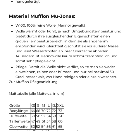
Warmer Herrenpullover von Mufflon aus W100 Material
schmaler, körpernaher Schnitt
Kordelzug am Body
Reißverschluss am Stehkragen
2-farbig oder uni
Raglanarm
Made in Germany
nachhaltig
handgefertigt
Material Mufflon Mu-Jonas:
W100, 100% reine Wolle (Merino) gewalkt
Wolle wärmt oder kühlt, je nach Umgebungstemperatur u
bietet durch ihre ausgleichenden Eigenschaften einen
großen Temperaturbereich, in dem sie als angenehm
empfunden wird. Gleichzeitig schützt sie vor äußerer Näss
und lässt Wassertropfen an ihrer Oberfläche abperlen.
Außerdem ist Merinowolle kaum schmutzempfindlich und
somit sehr pflegeleicht.