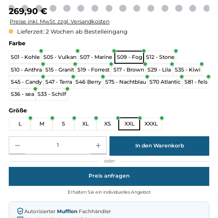
Regulärer Preis:
269,90 €
Preise inkl. MwSt. zzgl. Versandkosten
Lieferzeit: 2 Wochen ab Bestelleingang
auswählen
Farbe
S01 - Kohle
S05 - Vulkan
S07 - Marine
S09 - Fog
S12 - Stone
S10 - Anthra
S15 - Granit
S19 - Forrest
S17 - Brown
S29 - Lila
S35 - Ki
S45 - Candy
S47 - Terra
S46 Berry
S75 - Nachtblau
S70 Atlantic
S81 -
S36 - sea
S33 - Schilf
auswählen
Größe
L
M
S
XL
XS
XXL
XXXL
Produkt Anzahl: Gib den gewünschten Wert ein oder benutze die Schaltflächen um die Anz
In den Warenkorb
oder