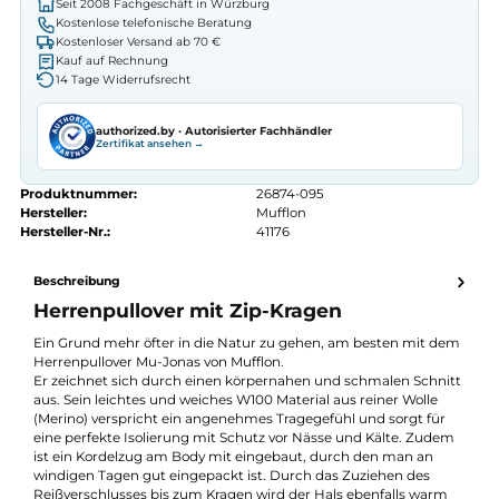
Preis anfragen
Erhalten Sie ein individuelles Angebot
Autorisierter
Mufflon
Fachhändler
Seit 2008 Fachgeschäft in Würzburg
Kostenlose telefonische Beratung
Kostenloser Versand ab 70 €
Kauf auf Rechnung
14 Tage Widerrufsrecht
authorized.by · Autorisierter Fachhändler
Zertifikat ansehen →
Produktnummer:
26874-095
Hersteller:
Mufflon
Hersteller-Nr.:
41176
Beschreibung
Herrenpullover mit Zip-Kragen
Ein Grund mehr öfter in die Natur zu gehen, am besten mit d