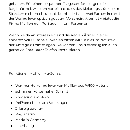
Herrenpullover Mu-Jonas von Mufflon.
Er zeichnet sich durch einen körpernahen und schmalen Schni
aus. Sein leichtes und weiches W100 Material aus reiner Wolle
(Merino) verspricht ein angenehmes Tragegefühl und sorgt für
eine perfekte Isolierung mit Schutz vor Nässe und Kälte. Zude
ist ein Kordelzug am Body mit eingebaut, durch den man an
windigen Tagen gut eingepackt ist. Durch das Zuziehen des
Reißverschlusses bis zum Kragen wird der Hals ebenfalls warm
gehalten. Für einen bequemen Tragekomfort sorgen die
Raglanärmel, was den Vorteil hat, dass das Kleidungsstück be
Strecken nicht hochrutscht. Kombiniert aus zwei Farben kom
der Wollpullover optisch gut zum Vorschein. Alternativ bietet d
Firma Mufflon den Pulli auch in Uni-Farben an.
Wenn Sie daran interessiert sind die Raglan Ärmel in einer
anderen W100 Farbe zu wählen bitten wir Sie dies im Notizfeld
der Anfrage zu hinterlegen. Sie können uns diesbezüglich auch
gerne via Email oder Telefon kontaktieren.
Funktionen Mufflon Mu-Jonas: