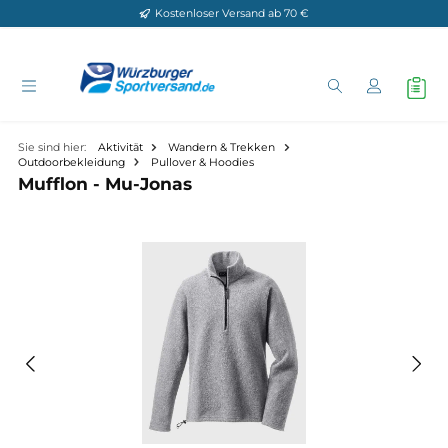
Kostenloser Versand ab 70 €
Zum Hauptinhalt springen
Sie sind hier:
Aktivität
Wandern & Trekken
Outdoorbekleidung
Pullover & Hoodies
Mufflon - Mu-Jonas
Bildergalerie überspringen