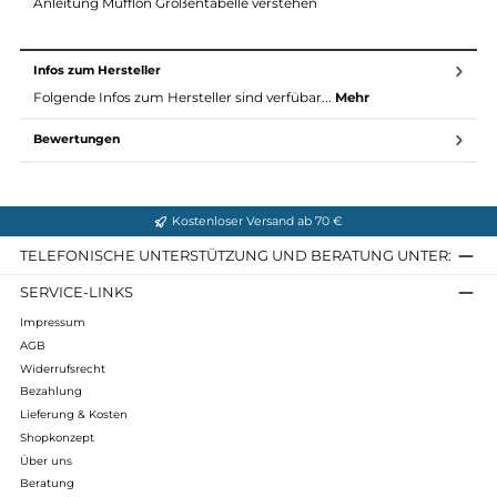
Pflege: Damit die Wolle nicht verfilzt, sollte man sie weder
einweichen, reiben oder bürsten und nur bei maximal 30
Grad, besser kalt, von Hand reinigen oder einzeln waschen.
Zur Mufflon Pflegeanleitung
Maßtabelle (alle Maße ca. in cm)
Größe
XS
S
M
L
XL
XXL
Bodylänge
66
66
70
72
72
73
Hüftweite
50
50
52
54
59
61
Taillenweite
47
49
51
54
58
60
Oberweite
50
52
54
56
61
65
Anleitung Mufflon Größentabelle verstehen
Infos zum Hersteller
Folgende Infos zum Hersteller sind verfübar...
Mehr
Bewertungen