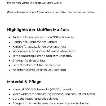
Materialvarianten & Alternativen
Die Mu-Jula ist in W300 besonders warm und eignet sich opti
für kalte Tage.
Wenn Sie eine leichtere Variante für Übergang und mildere
Temperaturen suchen, sind Modelle aus W100 oder W50 eine
gute Alternative. Diese sind leichter, bieten aber weiterhin die
typischen Vorteile der gewalkten Wolle.
(Deine bestehenden Alternativ-Links bitte hier bestehen lassen
Highlights der Mufflon Mu-Jula
Taillierte Damenjacke aus W300 Schurwolle
Femininer, körpernaher Schnitt
Kapuze für zusätzlichen Wetterschutz
Windabweisend und leicht wasserabweisend