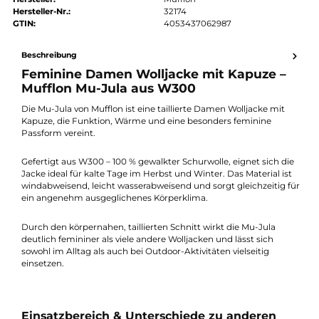
Preis anfragen
Erhalten Sie ein individuelles Angebot
Produktnummer:
26796-041
Hersteller:
Mufflon
Hersteller-Nr.:
32174
GTIN:
4053437062987
Beschreibung
Feminine Damen Wolljacke mit Kapuze –
Mufflon Mu-Jula aus W300
Die Mu-Jula von Mufflon ist eine taillierte Damen Wolljacke mit
Kapuze, die Funktion, Wärme und eine besonders feminine
Passform vereint.
Gefertigt aus W300 – 100 % gewalkter Schurwolle, eignet sich d
Jacke ideal für kalte Tage im Herbst und Winter. Das Material i
windabweisend, leicht wasserabweisend und sorgt gleichzeitig 
ein angenehm ausgeglichenes Körperklima.