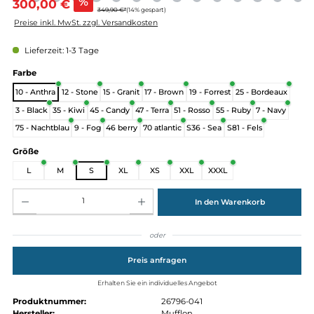
Verkaufspreis:
%
300,00 €
349,90 €*
(14% gespart)
Preise inkl. MwSt. zzgl. Versandkosten
Lieferzeit: 1-3 Tage
auswählen
Farbe
10 - Anthra
12 - Stone
15 - Granit
17 - Brown
19 - Forrest
25 - Bordea
3 - Black
35 - Kiwi
45 - Candy
47 - Terra
51 - Rosso
55 - Ruby
7 - Nav
75 - Nachtblau
9 - Fog
46 berry
70 atlantic
S36 - Sea
S81 - Fels
auswählen
Größe
L
M
S
XL
XS
XXL
XXXL
Produkt Anzahl: Gib den gewünschten Wert ein oder benutze die Schaltflächen um die Anz
In den Warenkorb
oder