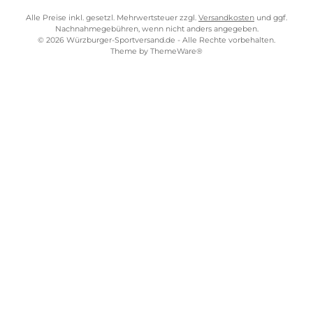
Impressum
AGB
Widerrufsrecht
Bezahlung
Lieferung & Kosten
Shopkonzept
Über uns
Beratung
Ladengeschäft
ZAHLUNGS- UND VERSANDARTEN
WÜRZBURGER-SPORTVERSAND STORE
Alle Preise inkl. gesetzl. Mehrwertsteuer zzgl.
Versandkosten
und gg
Nachnahmegebühren, wenn nicht anders angegeben.