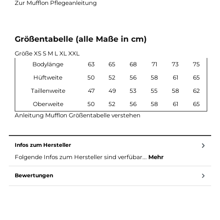
Temperaturregulierend und atmungsaktiv
2-Wege-Reißverschluss
Seitentaschen mit Reißverschluss
Nachhaltig produziert in Deutschland
Material & Pflege
Material: 100 % Schurwolle (W300), gewalkt
Wolle wirkt temperaturausgleichend und schützt vor Näss
Geruchsneutral und pflegeleicht
Pflege: Lüften reicht meist aus, sonst Handwäsche kalt
Zur Mufflon Pflegeanleitung
Größentabelle (alle Maße in cm)
Größe XS S M L XL XXL
Bodylänge
63
65
68
71
73
7
Hüftweite
50
52
56
58
61
6