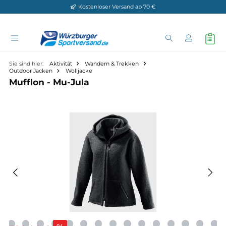
Kostenloser Versand ab 70 €
Zum Hauptinhalt springen
Sie sind hier:
Aktivität
Wandern & Trekken
Outdoor Jacken
Wolljacke
Mufflon - Mu-Jula
Bildergalerie überspringen