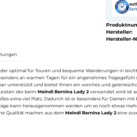
aut
Zer
Produktnu
Hersteller:
Hersteller-Nr
Bewertungen
schuh der optimal für Touren und bequeme Wanderung
uh der besonders an warmen Tagen für ein angenehmes T
sorber unterstützt und bietet Ihnen ein weiches u
n. Der Leisten der beim
Meindl Bernina Lady 2
verwende