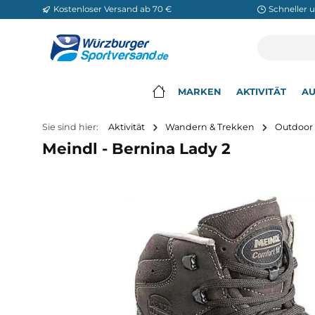
Kostenloser Versand ab 70 €
Sch
m Hauptinhalt springen
Zur Suche springen
Zur Hauptnavigation springen
MARKEN
AKTIVITÄ
▾
Sie sind hier:
Aktivität
Wandern & Trekken
O
Meindl - Bernina Lady 2
Bildergalerie überspringen