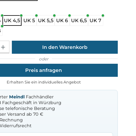
ählen
4
UK 4,5
UK 5
UK 5,5
UK 6
UK 6,5
UK 7
8
Gib den gewünschten Wert ein oder benutze die Schaltflächen um die Anza
In den Warenkorb
oder
Preis anfragen
Erhalten Sie ein individuelles Angebot
erter
Meindl
Fachhändler
8 Fachgeschäft in Würzburg
se telefonische Beratung
ser Versand ab 70 €
f Rechnung
Widerrufsrecht