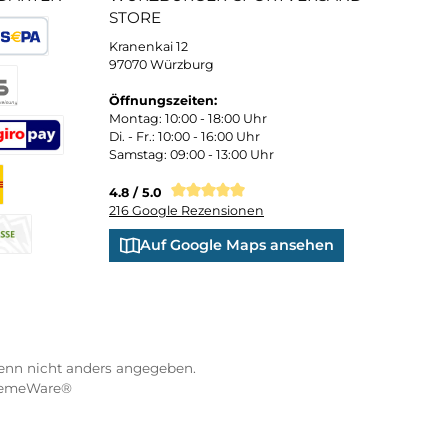
 und persönliche Beratung
Bequemer Kauf a
ND VERSANDARTEN
WÜRZBURGER-SPORTVE
STORE
Kranenkai 12
oder Debitkarte
SEPA Lastschrift
97070 Würzburg
Öffnungszeiten:
eps
Montag: 10:00 - 18:00 Uhr
Di. - Fr.: 10:00 - 16:00 Uhr
Samstag: 09:00 - 13:00 Uhr
co
XXO
Benutzerdefiniertes Bild 3
4.8 / 5.0
216 Google Rezensionen
s Bild 1
hnahme