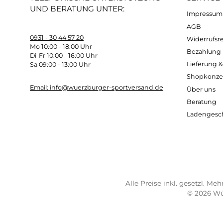
Gewicht:
ca. 700 Gramm pro Schuh (Gewogen i
Kostenloser Versand ab 70 €
Sch
TELEFONISCHE UNTERSTÜTZUNG
SER
UND BERATUNG UNTER:
Imp
AG
0931 - 30 44 57 20
Wide
Mo 10:00 - 18:00 Uhr
Bez
Di-Fr 10:00 - 16:00 Uhr
Lief
Sa 09:00 - 13:00 Uhr
Sho
Email: info@wuerzburger-sportversand.de
Übe
Ber