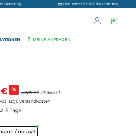
 und persönliche Beratung
Bequemer Kauf a
OG
INFORMATIONEN
MEINE ANFRAGEN
▾
▾
s:
 €
%
339,90 €*
(15% gespart)
wSt. zzgl. Versandkosten
ca. 5 Tage
hlen
braun / nougat