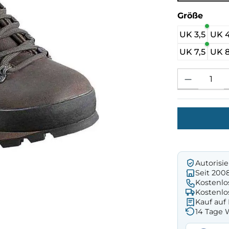
ausw
Größe
UK 3,5
UK 
UK 7,5
UK 
Produkt Anzahl: 
Autorisi
Seit 200
Kostenlo
Kostenlo
Kauf au
14 Tage 