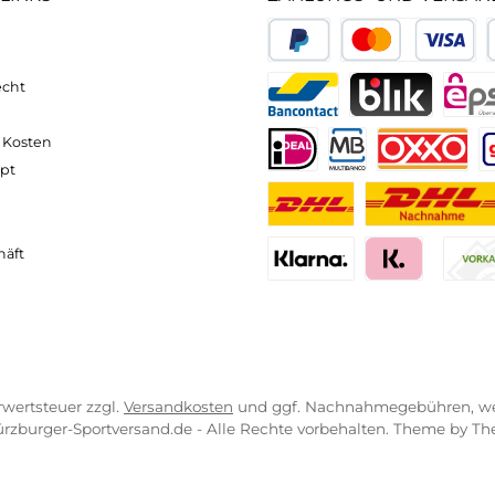
n der UK Größe 4,5)
neller und komfortabler Versand
Kompetente
VICE-LINKS
ZAHLUNGS- U
ressum
B
PayPal
Kredit- 
rrufsrecht
ahlung
Bancontact
BLIK
erung & Kosten
pkonzept
iDEAL
Multiban
O
r uns
atung
Benutzerdefinierte
Nac