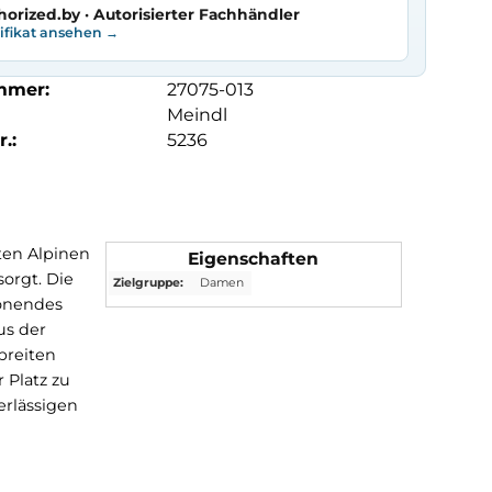
horized.by · Autorisierter Fachhändler
tifikat ansehen →
mmer:
27075-013
Meindl
.:
5236
en in leichten Alpinen
Eigenschaften
ragegefühl sorgt. Die
Zielgruppe:
Damen
nd gelenkschonendes
t wird ist aus der