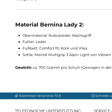
Comfort Fit-Serie und bietet im Bereich des Vo
Füßen bestens geeignet. Die innen verwend
schaffen, falls dies nötig ist. Die außergewö
Begleiter für alle klassischen Trekking-Aktivitä
Kategorie: B
Material Bernina Lady 2:
Obermaterial: Nubukleder Wachsgriff
Futter: Leder
Fußbett: Comfort fit, Kork und Vlies
Sohle: Meindl Multigrip 3 Alpin Light von 