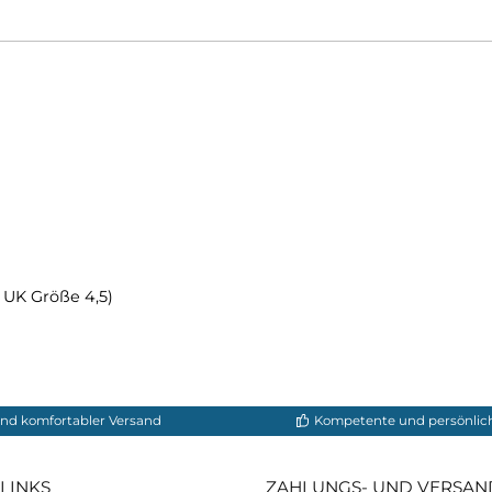
rderfußes extra viel Platz. Dadurch ist er besonders f
ete Einlage kann herausgenommen werden um so noch 
hnlich hohe Qualität machen aus dem
Meindl Bernina Lad
ten.
Vibram