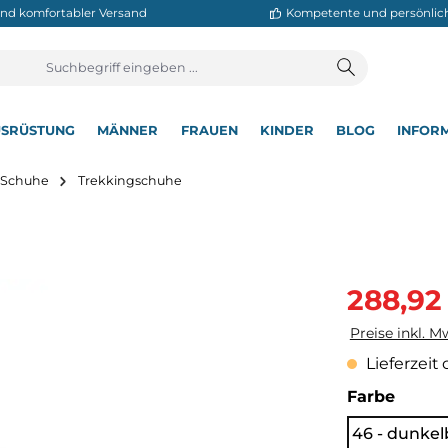
neller und komfortabler Versand
Kompetente
T
AUSRÜSTUNG
MÄNNER
FRAUEN
KINDER
BL
▾
▾
▾
▾
▾
utdoor Schuhe
Trekkingschuhe
Verkaufsprei
288,92
Preise inkl. M
Lieferzeit 
auswä
Farbe
46 - dunkel