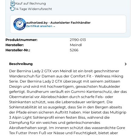
Autorisierter
Meindl
Fachhändler
Seit 2008 Fachgeschäft in Würzburg
Kostenlose telefonische Beratung
Kostenloser Versand ab 70 €
Kauf auf Rechnung
14 Tage Widerrufsrecht
authorized.by · Autorisierter Fachhändler
Zertifikat ansehen →
Produktnummer:
21190-013
Hersteller:
Meindl
Hersteller-Nr.:
5266
Beschreibung
Der Bernina Lady 2 GTX von Meindl ist ein breit geschnittener
Wanderschuh für Damen aus der Comfort Fit - Wellness Hikin
Serie. Der Bernina Lady 2 GTX überzeugt mit seinem zeitlosen
Design und wird mit hochwertigem, gewachsten Nubukleder
gefertigt. Rundherum verläuft ein Gummi-Kantenschutz, der 