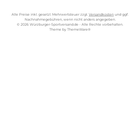
Bezahlung
Lieferung & Kosten
Shopkonzept
Über uns
Beratung
Ladengeschäft
ZAHLUNGS- UND VERSANDARTEN
WÜRZBURGER-SPORTVERSAND STORE
Alle Preise inkl. gesetzl. Mehrwertsteuer zzgl.
Versandkosten
und gg
Nachnahmegebühren, wenn nicht anders angegeben.
© 2026 Würzburger-Sportversand.de - Alle Rechte vorbehalten.
Theme by
ThemeWare®