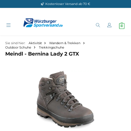
Kostenloser Versand ab 70 €
Zum Hauptinhalt springen
Sie sind hier:
Aktivität
Wandern & Trekken
Outdoor Schuhe
Trekkingschuhe
Meindl - Bernina Lady 2 GTX
Bildergalerie überspringen