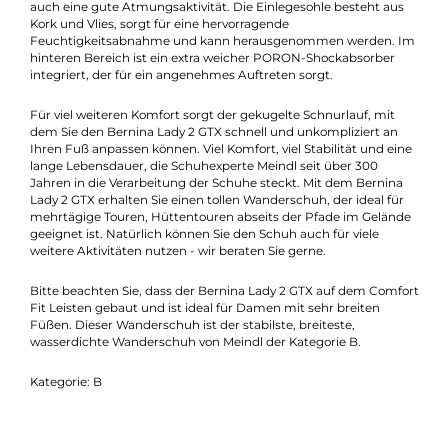
Obermaterial vor Abriebschäden durch scharfe Fels- oder
Steinkanten schützt, was die Lebensdauer verlängert. Die
Sohlenstabilität ist so ausgelegt, dass Sie in den Bergen abseits
der Pfade einen sicheren Auftritt haben. Hier bietet das Multig
3 Alpin Light Sohlenprofil einen festen Biss, während die
Dämpfung für ein weiches und gelenkschonendes
Abrollverhalten sorgt. Im inneren schützt das wasserdichte Go
Tex Futter Ihren Fuß vor Nässe und Feuchtigkeit, bietet aber
auch eine gute Atmungsaktivität. Die Einlegesohle besteht au
Kork und Vlies, sorgt für eine hervorragende
Feuchtigkeitsabnahme und kann herausgenommen werden. 
hinteren Bereich ist ein extra weicher PORON-Shockabsorber
integriert, der für ein angenehmes Auftreten sorgt.
Für viel weiteren Komfort sorgt der gekugelte Schnurlauf, mit
dem Sie den Bernina Lady 2 GTX schnell und unkompliziert an
Ihren Fuß anpassen können. Viel Komfort, viel Stabilität und ei
lange Lebensdauer, die Schuhexperte Meindl seit über 300
Jahren in die Verarbeitung der Schuhe steckt. Mit dem Bernina
Lady 2 GTX erhalten Sie einen tollen Wanderschuh, der ideal fü
mehrtägige Touren, Hüttentouren abseits der Pfade im Gelän
geeignet ist. Natürlich können Sie den Schuh auch für viele
weitere Aktivitäten nutzen - wir beraten Sie gerne.