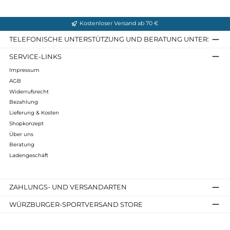
Futter: Gore Tex
Fußbett: Comfort Fit, Kork und Vlies
Sohle: Meindl Multigrip 3 Alpin Light von Vibram
Gewicht Bernina Lady 2 GTX: ca. 700 Gramm pro Schuh
Infos zum Hersteller
Folgende Infos zum Hersteller sind verfübar...
Mehr
Bewertungen
Kostenloser Versand ab 70 €
TELEFONISCHE UNTERSTÜTZUNG UND BERATUNG UNTER
SERVICE-LINKS
Impressum
AGB
Widerrufsrecht