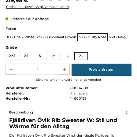
Regulärer Preis:
219,95 €
Preise inkl. MwSt. zzgl. Versandkosten
Lieferzeit auf Anfrage
auswählen
Farbe
113 - Chalk White
232 - Buckwheat Brown
300 - Dusty Rose
560 - Na
auswählen
Größe
XXS
XS
S
M
L
XL
Produkt Anzahl: Gib den gewünschten Wert ein oder benutze die Schaltflächen um die Anz
Preis anfragen
Sie erhalten ein unverbindliches Angebot
Produktnummer:
811004-018
Hersteller:
Fjällräven
Hersteller-Nr.:
14600183