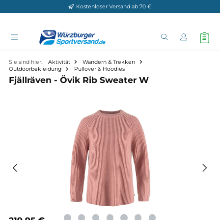
Kostenloser Versand ab 70 €
Zum Hauptinhalt springen
Sie sind hier:
Aktivität
Wandern & Trekken
Outdoorbekleidung
Pullover & Hoodies
Fjällräven - Övik Rib Sweater W
Bildergalerie überspringen