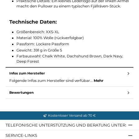
Optik.
Klassisches Design: Mit seinem Rundhalsausschnitt und d
eng anliegenden Rippdetails ist dieser Pullover ein zeitloser
Klassiker, der in keiner Garderobe fehlen sollte.
Nachhaltigkeit: Die Verwendung von rückverfolgbarer Woll
gewährleistet eine nachhaltige und umweltfreundliche
Herstellung.
Praktische Details: Ein kleines Lederlogo auf der linken Ärm
macht den Pullover zu einem typischen Fjällräven-Stück.
Technische Daten:
Größenbereich: XXS-XL
Material: 100% Wolle (rückverfolgbar)
Passform: Lockere Passform
Gewicht: 391 g in Größe S
Farbauswahl: Chalk White, Dachshund Brown, Dark Navy,
Deep Forest
Infos zum Hersteller
Folgende Infos zum Hersteller sind verfübar...
Mehr