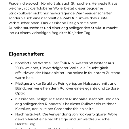
Beschreibung
Fjällräven Övik Rib Sweater W: Stil und
Wärme für den Alltag
Der Fjällräven Övik Rib Sweater W ist der ideale Pullover für
Frauen, die sowohl Komfort als auch Stil suchen. Hergestellt au
weicher, rückverfolgbarer Wolle, bietet dieser bequeme
Strickpullover nicht nur hervorragende Wärmeeigenschaften,
sondern auch eine nachhaltige Wahl für umweltbewusste
Verbraucherinnen. Das klassische Design mit einem
Rundhalsausschnitt und einer eng anliegenden Struktur mach
ihn zu einem vielseitigen Begleiter für jeden Tag.
Eigenschaften:
Komfort und Wärme: Der Övik Rib Sweater W besteht aus
100% weicher, rückverfolgbarer Wolle, die Feuchtigkeit
effektiv von der Haut ableitet und selbst in feuchtem Zust
warm hält.
Plattgestrickte Struktur: Fein gerippter Halsausschnitt un
Bündchen verleihen dem Pullover eine elegante und zeitlo