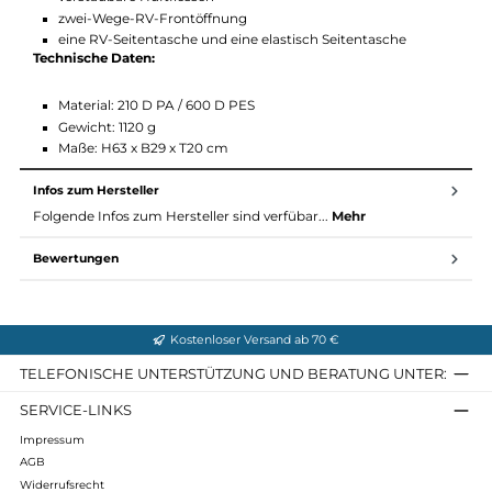
Pickel- und Wanderstockhalterung
im Hauptfach integrierte Kompressionsriemen
SOS Lable
Wertsachen Innenfach
Stretch Innenfach
abnehmbare Regenhülle
Schlaufen für Helmhalterung
geräumige Deckeltasche mit Schlüsselclip
verstaubare Hüftflossen
zwei-Wege-RV-Frontöffnung
eine RV-Seitentasche und eine elastisch Seitentasche
Technische Daten:
Material: 210 D PA / 600 D PES
Gewicht: 1120 g
Maße: H63 x B29 x T20 cm
Infos zum Hersteller
Folgende Infos zum Hersteller sind verfübar...
Mehr