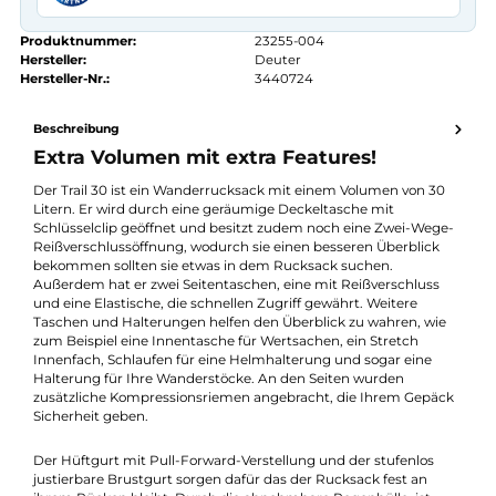
Kauf auf Rechnung
14 Tage Widerrufsrecht
authorized.by · Autorisierter Fachhändler
Zertifikat ansehen →
Produktnummer:
23255-004
Hersteller:
Deuter
Hersteller-Nr.:
3440724
Beschreibung
Extra Volumen mit extra Features!
Der Trail 30 ist ein Wanderrucksack mit einem Volumen von 30
Litern. Er wird durch eine geräumige Deckeltasche mit
Schlüsselclip geöffnet und besitzt zudem noch eine Zwei-Weg
Reißverschlussöffnung, wodurch sie einen besseren Überblick
bekommen sollten sie etwas in dem Rucksack suchen.
Außerdem hat er zwei Seitentaschen, eine mit Reißverschluss
und eine Elastische, die schnellen Zugriff gewährt. Weitere
Taschen und Halterungen helfen den Überblick zu wahren, wie
zum Beispiel eine Innentasche für Wertsachen, ein Stretch