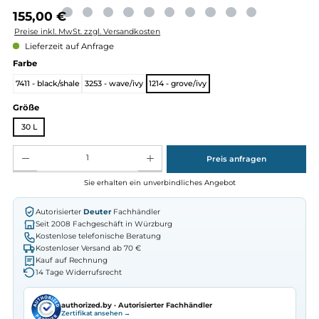
Regulärer Preis:
155,00 €
Preise inkl. MwSt. zzgl. Versandkosten
Lieferzeit auf Anfrage
auswählen
Farbe
7411 - black/shale
3253 - wave/ivy
1214 - grove/ivy
auswählen
Größe
30 L
Produkt Anzahl: Gib den gewünschten Wert ein oder benutze die Schaltflächen um die Anz
Preis anfragen
Sie erhalten ein unverbindliches Angebot
Autorisierter
Deuter
Fachhändler
Seit 2008 Fachgeschäft in Würzburg
Kostenlose telefonische Beratung
Kostenloser Versand ab 70 €