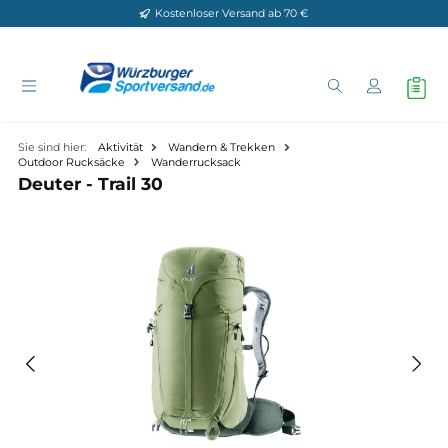
Kostenloser Versand ab 70 €
Zum Hauptinhalt springen
Sie sind hier:
Aktivität
Wandern & Trekken
Outdoor Rucksäcke
Wanderrucksack
Deuter - Trail 30
Bildergalerie überspringen