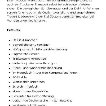
Innenfach, Schlaufen für eine Helmhalterung und sogar eine
Halterung für Ihre Wanderstöcke. An den Seiten wurden
zusätzliche Kompressionsriemen angebracht, die Ihrem Gepä
Sicherheit geben.
Der Hüftgurt mit Pull-Forward-Verstellung und der stufenlos
justierbare Brustgurt sorgen dafür das der Rucksack fest an
ihrem Rücken bleibt. Durch die abnehmbare Regenhülle, ist
auch ein Trockener Transport selbst bei schlechtem Wetter
sicher. Die beweglichen Schulterträger und der Delrin U-Rah
sorgen für eine optimale Gewichtsverteilung und angenehmes
Tragen. Dadurch wird der Trail 30 zum perfekten Begleiter bei
Wanderrungen jeglicher Art.
Features:
Delrin U-Rahmen
bewegliche Schulterträger
Hüftgurt mit Pull-Forward-Verstellung
Lageverstellriemen
Trinksystem kompatibel
stufenlos justierbarer Brustgurt