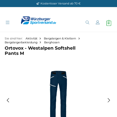
Kostenloser Versand ab 70 €
Zum Hauptinhalt springen
Sie sind hier:
Aktivität
Bergsteigen & Klettern
Bergsteigerbekleidung
Berghosen
Ortovox - Westalpen Softshell
Pants M
Bildergalerie überspringen