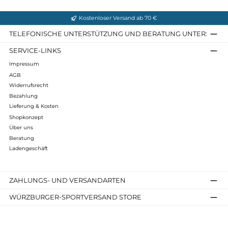
Touren. Trotz dessen trägt es sich angenehm weich und bietet
hohe Stretch-Eigenschaften für viel Bewegungsfreiheit.
Grammatur: 170 g/m²
Infos zum Hersteller
Folgende Infos zum Hersteller sind verfübar...
Mehr
Bewertungen
Kostenloser Versand ab 70 €
TELEFONISCHE UNTERSTÜTZUNG UND BERATUNG UNTER
SERVICE-LINKS
Impressum
AGB
Widerrufsrecht