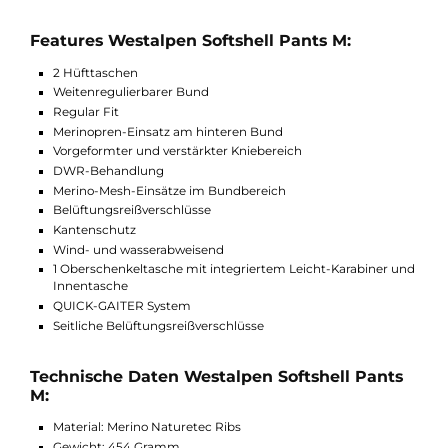
und schnell einstellen und schließt nahtlos am Bergschuh ab. 
Westalpen Softshell Pants M haben eine hohe
Abriebfestigkeit und sind windabweisend. Des weiteren besitz
sie zwei Hüfttaschen, eine Oberschenkeltasche mit integriert
Leicht-Karabiner und Innentasche und seitliche
Belüftungsreißverschlüsse.
Features Westalpen Softshell Pants M:
2 Hüfttaschen
Weitenregulierbarer Bund
Regular Fit
Merinopren-Einsatz am hinteren Bund
Vorgeformter und verstärkter Kniebereich
DWR-Behandlung
Merino-Mesh-Einsätze im Bundbereich
Belüftungsreißverschlüsse
Kantenschutz
Wind- und wasserabweisend