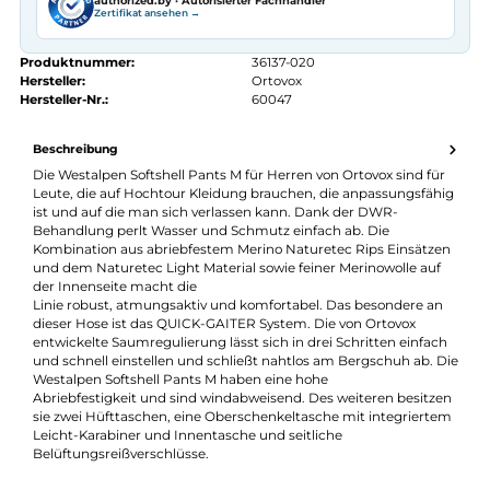
Kostenloser Versand ab 70 €
Kauf auf Rechnung
14 Tage Widerrufsrecht
authorized.by · Autorisierter Fachhändler
Zertifikat ansehen →
Produktnummer:
36137-020
Hersteller:
Ortovox
Hersteller-Nr.:
60047
Beschreibung
Die Westalpen Softshell Pants M für Herren von Ortovox sind fü
Leute, die auf Hochtour Kleidung brauchen, die anpassungsfäh
ist und auf die man sich verlassen kann. Dank der DWR-
Behandlung perlt Wasser und Schmutz einfach ab. Die
Kombination aus abriebfestem Merino Naturetec Rips Einsätz
und dem Naturetec Light Material sowie feiner Merinowolle auf
der Innenseite macht die
Linie robust, atmungsaktiv und komfortabel. Das besondere a
dieser Hose ist das QUICK-GAITER System. Die von Ortovox
entwickelte Saumregulierung lässt sich in drei Schritten einfac