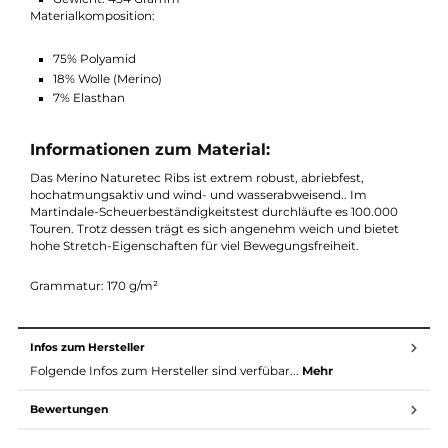
1 Oberschenkeltasche mit integriertem Leicht-Karabiner u
Innentasche
QUICK-GAITER System
Seitliche Belüftungsreißverschlüsse
Technische Daten Westalpen Softshell Pants
M:
Material: Merino Naturetec Ribs
Gewicht: 454 Gramm
Materialkomposition:
75% Polyamid
18% Wolle (Merino)
7% Elasthan
Informationen zum Material:
Das Merino Naturetec Ribs ist extrem robust, abriebfest,
hochatmungsaktiv und wind- und wasserabweisend.. Im
Martindale-Scheuerbeständigkeitstest durchläufte es 100.000