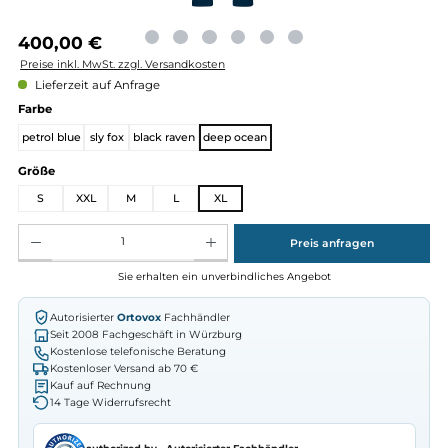
Regulärer Preis:
400,00 €
Preise inkl. MwSt. zzgl. Versandkosten
Lieferzeit auf Anfrage
auswählen
Farbe
petrol blue
sly fox
black raven
deep ocean
auswählen
Größe
S
XXL
M
L
XL
Produkt Anzahl: Gib den gewünschten Wert ein oder benutze die Schaltflächen um die Anz
Preis anfragen
Sie erhalten ein unverbindliches Angebot
Autorisierter
Ortovox
Fachhändler
Seit 2008 Fachgeschäft in Würzburg
Kostenlose telefonische Beratung