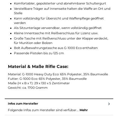
Funktionen Rifle Case:
Gewehrkoffer aus Handarbeit mit strapazierfähigem G-100
HD Eco mit hoher Schutzwirkung und eine Doppelschicht
aus Schaumstoff-Polsterung
Mit G-1000 Eco Verstärkungen in Leder gefüttert
Kurze Endklappe ist mit zwei Schnallen befestigt, hat
lange robuste # 10 YKK-Reißverschlüsse
Öffnungen können mit einem Vorhängeschloss verriegelt
werden (nicht enthalten)
Komfortabler, gepolsterter und abnehmbarer Schultergurt
Verstellbare Träger auf Innenseite halten die Waffe an Ort 
Stelle
Kann vollständig für Übersicht und Waffenpflege geöffnet
werden
Als Sitzunterlage verwendbar, wenn vollständig geöffnet
Kleine Innentasche mit Reißverschluss für Lizenz usw.
Große Tasche mit Reißverschluss unter der Klappe verdeck
für Munition oder Bolzen
Bolt Aufbewahrungstasche aus G-1000 Eco enthalten
Passende Pistolen bis zu 125 cm