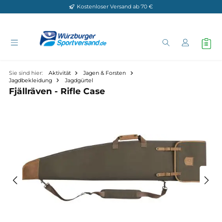
Kostenloser Versand ab 70 €
Zum Hauptinhalt springen
Sie sind hier:
Aktivität
Jagen & Forsten
Jagdbekleidung
Jagdgürtel
Fjällräven - Rifle Case
Bildergalerie überspringen