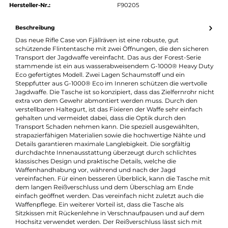
authorized.by · Autorisierter Fachhändler
Zertifikat ansehen →
Produktnummer:
31578-001
Hersteller:
Fjällräven
Hersteller-Nr.:
F90205
Beschreibung
Das neue Rifle Case von Fjällräven ist eine robuste, gut
schützende Flintentasche mit zwei Öffnungen, die den sicher
Transport der Jagdwaffe vereinfacht. Das aus der Forest-Serie
stammende ist ein aus wasserabweisendem G-1000® Heavy D
Eco gefertigtes Modell. Zwei Lagen Schaumstoff und ein
Steppfutter aus G-1000® Eco im Inneren schützen die wertvoll
Jagdwaffe. Die Tasche ist so konzipiert, dass das Zielfernrohr n
extra von dem Gewehr abmontiert werden muss. Durch den
verstellbaren Haltegurt, ist das Fixieren der Waffe sehr einfach
gehalten und vermeidet dabei, dass die Optik durch den
Transport Schaden nehmen kann. Die speziell ausgewählten,
strapazierfähigen Materialien sowie die hochwertige Nähte un
Details garantieren maximale Langlebigkeit. Die sorgfältig
durchdachte Innenausstattung überzeugt durch schlichtes