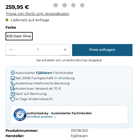
Regulärer Preis:
259,95 €
Preise inkl. MwSt. zzgl. Versandkosten
Lieferzeit auf Anfrage
auswählen
Farbe
633 Dark Olive
Produkt Anzahl: Gib den gewünschten Wert ein oder benutze die Schaltflächen um die Anz
Preis anfragen
Sie erhalten ein unverbindliches Angebot
Autorisierter
Fjällräven
Fachhändler
Seit 2008 Fachgeschäft in Würzburg
Kostenlose telefonische Beratung
Kostenloser Versand ab 70 €
Kauf auf Rechnung
14 Tage Widerrufsrecht