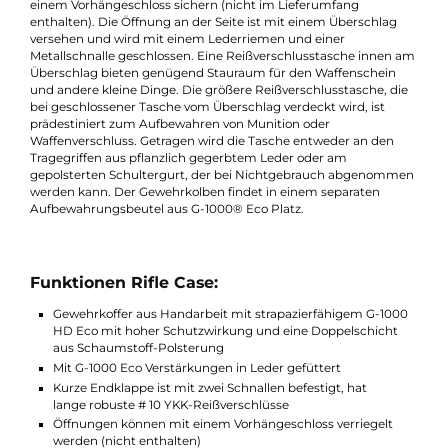
klassisches Design und praktische Details, welche die
Waffenhandhabung vor, während und nach der Jagd
vereinfachen. Für einen besseren Überblick, kann die Tasche m
dem langen Reißverschluss und dem Überschlag am Ende
einfach geöffnet werden. Das vereinfach nicht zuletzt auch die
Waffenpflege. Ein weiterer Vorteil ist, dass die Tasche als
Sitzkissen mit Rückenlehne in Verschnaufpausen und auf dem
Hochsitz verwendet werden. Der Reißverschluss lässt sich mit
einem Vorhängeschloss sichern (nicht im Lieferumfang
enthalten). Die Öffnung an der Seite ist mit einem Überschlag
versehen und wird mit einem Lederriemen und einer
Metallschnalle geschlossen. Eine Reißverschlusstasche innen 
Überschlag bieten genügend Stauraum für den Waffenschein
und andere kleine Dinge. Die größere Reißverschlusstasche, di
bei geschlossener Tasche vom Überschlag verdeckt wird, ist
prädestiniert zum Aufbewahren von Munition oder
Waffenverschluss. Getragen wird die Tasche entweder an den
Tragegriffen aus pflanzlich gegerbtem Leder oder am
gepolsterten Schultergurt, der bei Nichtgebrauch abgenomm
werden kann. Der Gewehrkolben findet in einem separaten
Aufbewahrungsbeutel aus G-1000® Eco Platz.