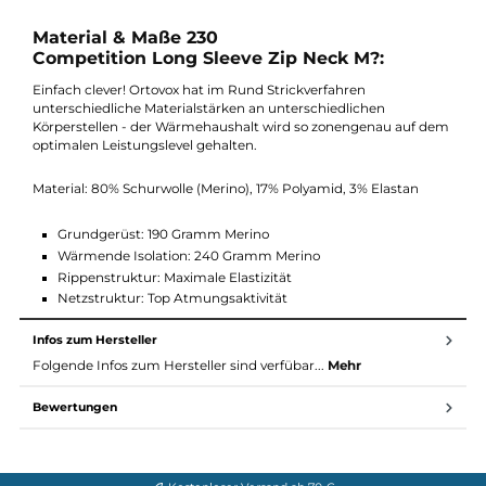
Höchst atmungsaktiv
Schnell trocknend
Sehr elastisch
Sehr widerstandsfähig und langlebig
Geruchsneutralisierend
Feuchtigkeits- und temperaturregulierend
Weich
Pflegeleicht
Aus nachwachsendem Rohstoff
Material & Maße 230
Competition Long Sleeve Zip Neck M?:
Einfach clever! Ortovox hat im Rund Strickverfahren
unterschiedliche Materialstärken an unterschiedlichen
Körperstellen - der Wärmehaushalt wird so zonengenau auf d
optimalen Leistungslevel gehalten.
Material: 80% Schurwolle (Merino), 17% Polyamid, 3% Elastan
Grundgerüst: 190 Gramm Merino