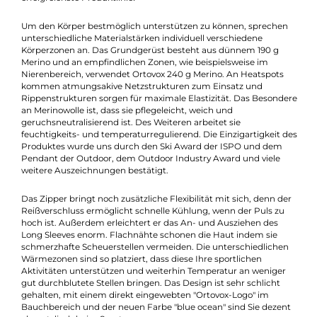
Beschreibung
Ortovox hat die Serie Merino Competition extra für sportliche
Höchstleistungen konzipiert. Dies ist Ortovox bislang
erfolgreichste Produktlinie!
Um den Körper bestmöglich unterstützen zu können, spreche
unterschiedliche Materialstärken individuell verschiedene
Körperzonen an. Das Grundgerüst besteht aus dünnem 190 g
Merino und an empfindlichen Zonen, wie beispielsweise im
Nierenbereich, verwendet Ortovox 240 g Merino. An Heatspots
kommen atmungsakive Netzstrukturen zum Einsatz und
Rippenstrukturen sorgen für maximale Elastizität. Das Besond
an Merinowolle ist, dass sie pflegeleicht, weich und
geruchsneutralisierend ist. Des Weiteren arbeitet sie
feuchtigkeits- und temperaturregulierend. Die Einzigartigkeit 
Produktes wurde uns durch den Ski Award der ISPO und dem
Pendant der Outdoor, dem Outdoor Industry Award und viele
weitere Auszeichnungen bestätigt.
Das Zipper bringt noch zusätzliche Flexibilität mit sich, denn d
Reißverschluss ermöglicht schnelle Kühlung, wenn der Puls zu