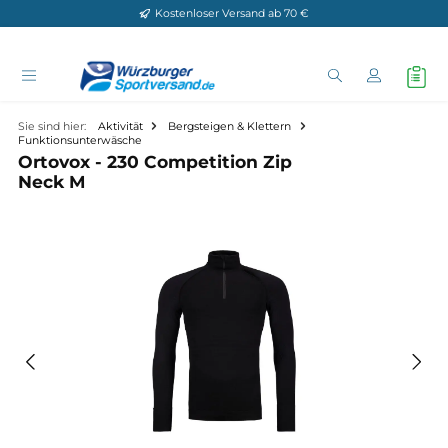
Kostenloser Versand ab 70 €
Zum Hauptinhalt springen
Sie sind hier:
Aktivität
Bergsteigen & Klettern
Funktionsunterwäsche
Ortovox - 230 Competition Zip
Neck M
Bildergalerie überspringen