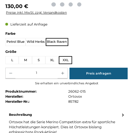
Regulärer Preis:
130,00 €
Preise inkl. MwSt. zzgl. Versandkosten
Lieferzeit auf Anfrage
auswählen
Farbe
Petrol Blue
Wild Herbs
Black Raven
auswählen
Größe
L
M
S
XL
XXL
Produkt Anzahl: Gib den gewünschten Wert ein oder benutze die Schaltflächen um die Anz
Preis anfragen
Sie erhalten ein unverbindliches Angebot
Produktnummer:
26062-015
Hersteller:
Ortovox
Hersteller-Nr.:
85782