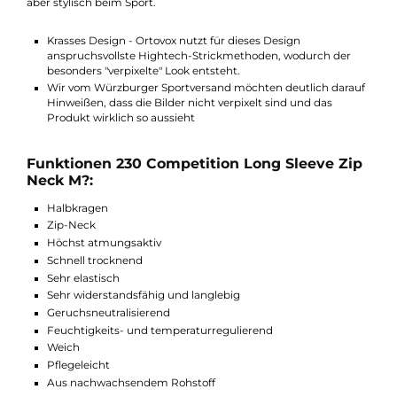
hoch ist. Außerdem erleichtert er das An- und Ausziehen des
Long Sleeves enorm. Flachnähte schonen die Haut indem sie
schmerzhafte Scheuerstellen vermeiden. Die unterschiedliche
Wärmezonen sind so platziert, dass diese Ihre sportlichen
Aktivitäten unterstützen und weiterhin Temperatur an wenige
gut durchblutete Stellen bringen. Das Design ist sehr schlicht
gehalten, mit einem direkt eingewebten "Ortovox-Logo" im
Bauchbereich und der neuen Farbe "blue ocean" sind Sie deze
aber stylisch beim Sport.
Krasses Design - Ortovox nutzt für dieses Design
anspruchsvollste Hightech-Strickmethoden, wodurch der
besonders "verpixelte" Look entsteht.
Wir vom Würzburger Sportversand möchten deutlich dara
Hinweißen, dass die Bilder nicht verpixelt sind und das
Produkt wirklich so aussieht
Funktionen 230 Competition Long Sleeve Zi
Neck M?:
Halbkragen
Zip-Neck