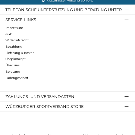
Wärmende Isolation: 240 Gramm Merino
Rippenstruktur: Maximale Elastizität
Netzstruktur: Top Atmungsaktivität
Infos zum Hersteller
Folgende Infos zum Hersteller sind verfübar...
Mehr
Bewertungen
Kostenloser Versand ab 70 €
TELEFONISCHE UNTERSTÜTZUNG UND BERATUNG UNTER
SERVICE-LINKS
Impressum
AGB
Widerrufsrecht
Bezahlung
Lieferung & Kosten