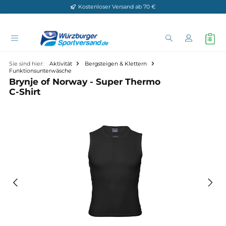
Kostenloser Versand ab 70 €
Zum Hauptinhalt springen
Sie sind hier:
Aktivität
Bergsteigen & Klettern
Funktionsunterwäsche
Brynje of Norway - Super Thermo
C-Shirt
Bildergalerie überspringen