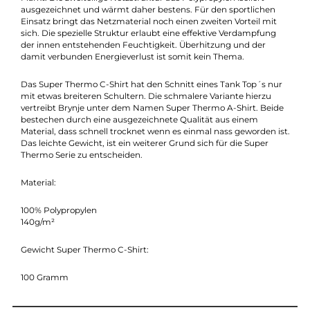
Beschreibung
Brynje bringt mit dem Net Underwear C-Shirt einen wärme
regulierenden Baselayer für aktive Outdoor Liebhaber auf den
Markt. Die zweiteilige Netzstruktur aus Polypropylen isoliert
ausgezeichnet und wärmt daher bestens. Für den sportlichen
Einsatz bringt das Netzmaterial noch einen zweiten Vorteil mit
sich. Die spezielle Struktur erlaubt eine effektive Verdampfung
der innen entstehenden Feuchtigkeit. Überhitzung und der
damit verbunden Energieverlust ist somit kein Thema.
Das Super Thermo C-Shirt hat den Schnitt eines Tank Top´s nu
mit etwas breiteren Schultern. Die schmalere Variante hierzu
vertreibt Brynje unter dem Namen Super Thermo A-Shirt. Bei
bestechen durch eine ausgezeichnete Qualität aus einem
Material, dass schnell trocknet wenn es einmal nass geworden i
Das leichte Gewicht, ist ein weiterer Grund sich für die Super
Thermo Serie zu entscheiden.
Material:
100% Polypropylen