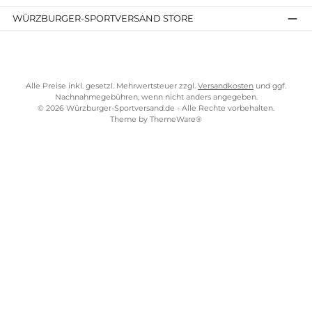
TELEFONISCHE UNTERSTÜTZUNG UND BERATUNG UNTER
SERVICE-LINKS
Impressum
AGB
Widerrufsrecht
Bezahlung
Lieferung & Kosten
Shopkonzept
Über uns
Beratung
Ladengeschäft
ZAHLUNGS- UND VERSANDARTEN
WÜRZBURGER-SPORTVERSAND STORE