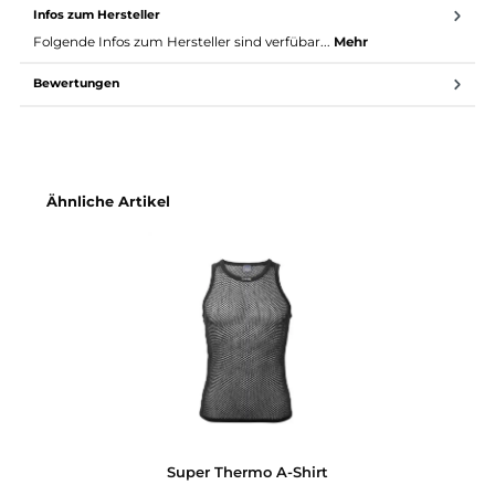
140g/m²
Gewicht Super Thermo C-Shirt:
100 Gramm
Infos zum Hersteller
Folgende Infos zum Hersteller sind verfübar...
Mehr
Bewertungen
Produktgalerie überspringen
Ähnliche Artikel