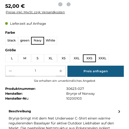
Regulärer Preis:
52,00 €
Preise inkl. MwSt. zzgl. Versandkosten
Lieferzeit auf Anfrage
auswählen
Farbe
black
green
Navy
White
auswählen
Größe
L
M
S
XL
XS
XXL
XXS
XXXL
Produkt Anzahl: Gib den gewünschten Wert ein oder benutze die Schaltflächen um die Anz
Preis anfragen
Sie erhalten ein unverbindliches Angebot
Produktnummer:
30623-027
Hersteller:
Brynje of Norway
Hersteller-Nr.:
10200103