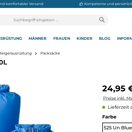
neller und komfortabler Versand
Kompetente
T
AUSRÜSTUNG
MÄNNER
FRAUEN
KINDER
BL
▾
▾
▾
▾
▾
Bergsteigerausrüstung
Packsäcke
ag 20L
Regulärer Pre
24,95 
Preise inkl. M
Lieferzeit 
auswä
Farbe
525 Un Blue