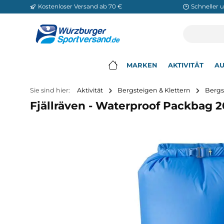
Kostenloser Versand ab 70 €
Sch
m Hauptinhalt springen
Zur Suche springen
Zur Hauptnavigation springen
MARKEN
AKTIVITÄ
▾
Sie sind hier:
Aktivität
Bergsteigen & Klettern
Fjällräven - Waterproof Packb
Bildergalerie überspringen