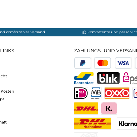
20L:
neller und komfortabler Versand
Kompetente
VICE-LINKS
ZAHLUNGS- U
ressum
B
PayPal
Kredit- 
rrufsrecht