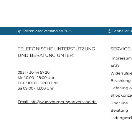
Material Waterproof Packbag 
Material:
210D 100% Polyamide
Gurtband:
100% Polyamide
Packvolumen:
20 Liter
Gewicht:
ca. 110 Gramm
Kostenloser Versand ab 70 €
Sch
TELEFONISCHE UNTERSTÜTZUNG
SER
UND BERATUNG UNTER:
Imp
AG
0931 - 30 44 57 20
Wide
Mo 10:00 - 18:00 Uhr