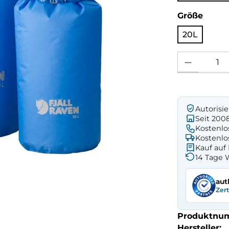
ausw
Größe
20L
Produkt Anzahl: 
Autorisi
Seit 200
Kostenlo
Kostenlo
Kauf au
14 Tage 
aut
Zer
Produktnu
Hersteller: