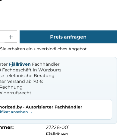
ählen
Gib den gewünschten Wert ein oder benutze die Schaltflächen um die Anza
Preis anfragen
Sie erhalten ein unverbindliches Angebot
erter
Fjällräven
Fachhändler
8 Fachgeschäft in Würzburg
se telefonische Beratung
ser Versand ab 70 €
f Rechnung
Widerrufsrecht
horized.by · Autorisierter Fachhändler
tifikat ansehen →
mmer:
27228-001
Fjällräven