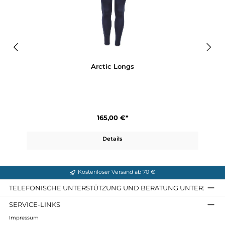
Produktgalerie überspringen
Ähnliche Artikel
Arctic Longs