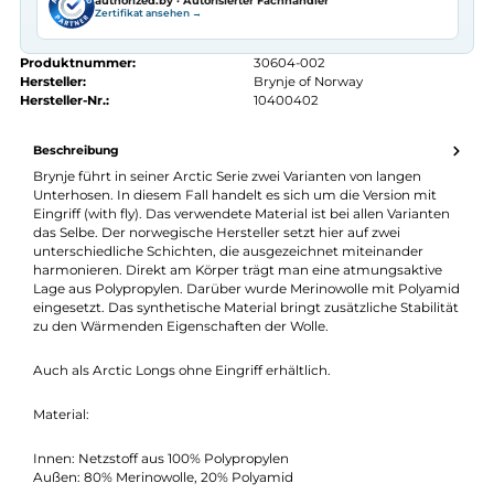
Kostenloser Versand ab 70 €
Kauf auf Rechnung
14 Tage Widerrufsrecht
authorized.by · Autorisierter Fachhändler
Zertifikat ansehen →
Produktnummer:
30604-002
Hersteller:
Brynje of Norway
Hersteller-Nr.:
10400402
Beschreibung
Brynje führt in seiner Arctic Serie zwei Varianten von langen
Unterhosen. In diesem Fall handelt es sich um die Version mit
Eingriff (with fly). Das verwendete Material ist bei allen Variante
das Selbe. Der norwegische Hersteller setzt hier auf zwei
unterschiedliche Schichten, die ausgezeichnet miteinander
harmonieren. Direkt am Körper trägt man eine atmungsaktive
Lage aus Polypropylen. Darüber wurde Merinowolle mit Polya
eingesetzt. Das synthetische Material bringt zusätzliche Stabili
zu den Wärmenden Eigenschaften der Wolle.