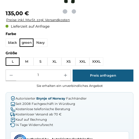
Regulärer Preis:
135,00 €
Preise inkl. MwSt. zzgl. Versandkosten
Lieferzeit auf Anfrage
auswählen
Farbe
black
green
Navy
auswählen
Größe
L
M
S
XL
XS
XXL
XXXL
Produkt Anzahl: Gib den gewünschten Wert ein oder benutze die Schaltflächen um die Anz
Preis anfragen
Sie erhalten ein unverbindliches Angebot
Autorisierter
Brynje of Norway
Fachhändler
Seit 2008 Fachgeschäft in Würzburg
Kostenlose telefonische Beratung