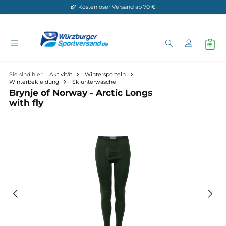
Kostenloser Versand ab 70 €
Zum Hauptinhalt springen
Sie sind hier:
Aktivität
Wintersporteln
Winterbekleidung
Skiunterwäsche
Brynje of Norway - Arctic Longs
with fly
Bildergalerie überspringen