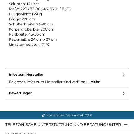
Volumen: 14 Liter
Maße: 198 / 68-85 / 43-54 (H / B / T)
Füllgewicht: 1310g
Länge: 198 cm
Schulterbreite: 68-85 cm
Körpergröße: bis175 cm
Fußbreite: 43-54 cm
Packmaß: ø 23 cm x 35 cm
Limittemperatur: -11 °C
EL:
Gewicht: 2000 g + 95 g Packsack
Volumen: 16 Liter
Maße: 220 / 73-90 / 45-56 (H / B / T)
Füllgewicht: 1550g
Länge: 220 cm
Schulterbreite: 73-90 cm
Körpergröße: bis- 200 cm
Fußbreite: 45-56 cm
Packmaß: ø 24 cm x 37 cm
Limittemperatur: -11 °C