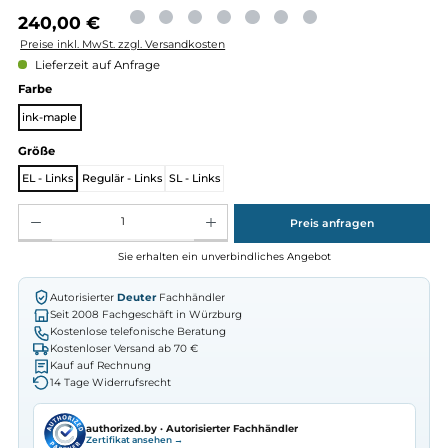
Regulärer Preis:
240,00 €
Preise inkl. MwSt. zzgl. Versandkosten
Lieferzeit auf Anfrage
auswählen
Farbe
ink-maple
auswählen
Größe
EL - Links
Regulär - Links
SL - Links
Produkt Anzahl: Gib den gewünschten Wert ein oder benutze die Schaltflächen um die Anz
Preis anfragen
Sie erhalten ein unverbindliches Angebot
Autorisierter
Deuter
Fachhändler
Seit 2008 Fachgeschäft in Würzburg
Kostenlose telefonische Beratung
Kostenloser Versand ab 70 €