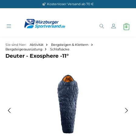
Kostenloser Versand ab 70 €
Zum Hauptinhalt springen
Sie sind hier:
Aktivität
Bergsteigen & Klettern
Bergsteigerausrüstung
Schlafsäcke
Deuter - Exosphere -11°
Bildergalerie überspringen