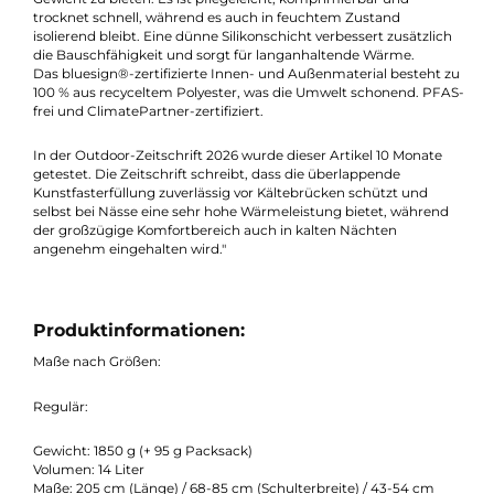
Dryzone mit wasserabweisendem Material an Kopf- und
Fußbereichen und das Bodywarmer Microfleece bieten
zusätzlichen Schutz und Komfort. Zudem verfügt der Schlafsa
über eine spezielle Foot Warmer-Zone, die die Füße bei Kälte
besonders warm hält.
Das verwendete Thermo Pro Loft® Isolationsfleece kombiniert
Hohlfasern und Vollfasern, um maximale Wärme bei minimal
Gewicht zu bieten. Es ist pflegeleicht, komprimierbar und
trocknet schnell, während es auch in feuchtem Zustand
isolierend bleibt. Eine dünne Silikonschicht verbessert zusätzli
die Bauschfähigkeit und sorgt für langanhaltende Wärme.
Das bluesign®-zertifizierte Innen- und Außenmaterial besteht
100 % aus recyceltem Polyester, was die Umwelt schonend. PF
frei und ClimatePartner-zertifiziert.
In der Outdoor-Zeitschrift 2026 wurde dieser Artikel 10 Monate
getestet. Die Zeitschrift schreibt, dass die überlappende
Kunstfasterfüllung zuverlässig vor Kältebrücken schützt und
selbst bei Nässe eine sehr hohe Wärmeleistung bietet, währen
der großzügige Komfortbereich auch in kalten Nächten
angenehm eingehalten wird."