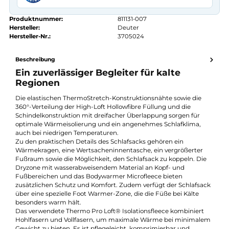
Kauf auf Rechnung
14 Tage Widerrufsrecht
authorized.by · Autorisierter Fachhändler
Zertifikat ansehen →
Produktnummer:
811131-007
Hersteller:
Deuter
Hersteller-Nr.:
3705024
Beschreibung
Ein zuverlässiger Begleiter für kalte
Regionen
Die elastischen ThermoStretch-Konstruktionsnähte sowie die
360°-Verteilung der High-Loft Hollowfibre Füllung und die
Schindelkonstruktion mit dreifacher Überlappung sorgen für
optimale Wärmeisolierung und ein angenehmes Schlafklima,
auch bei niedrigen Temperaturen.
Zu den praktischen Details des Schlafsacks gehören ein
Wärmekragen, eine Wertsacheninnentasche, ein vergrößerter
Fußraum sowie die Möglichkeit, den Schlafsack zu koppeln. Di