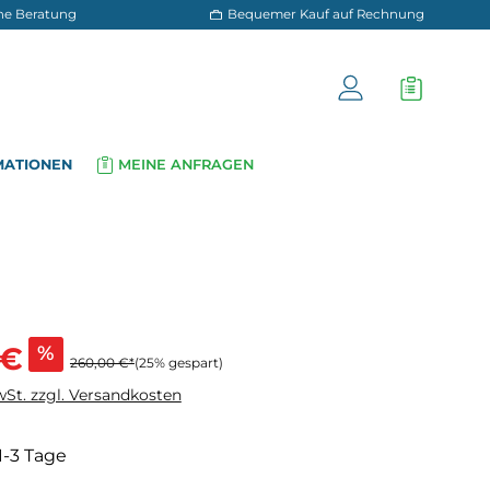
 und persönliche Beratung
Bequemer Kauf a
OG
INFORMATIONEN
MEINE ANFRAGEN
▾
▾
s:
 €
%
260,00 €*
(25% gespart)
wSt. zzgl. Versandkosten
 1-3 Tage