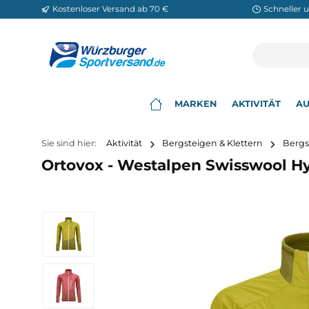
Kostenloser Versand ab 70 €
Sch
m Hauptinhalt springen
Zur Suche springen
Zur Hauptnavigation springen
MARKEN
AKTIVITÄ
▾
Sie sind hier:
Aktivität
Bergsteigen & Klettern
Ortovox - Westalpen Swisswoo
Bildergalerie überspringen