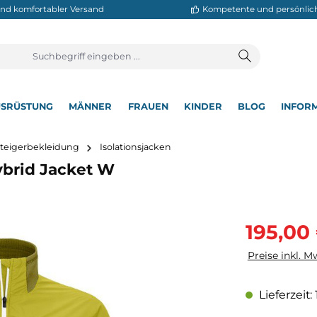
neller und komfortabler Versand
Kompetente
T
AUSRÜSTUNG
MÄNNER
FRAUEN
KINDER
BL
▾
▾
▾
▾
▾
Bergsteigerbekleidung
Isolationsjacken
l Hybrid Jacket W
Verkaufsprei
195,00
Preise inkl. M
Lieferzeit: