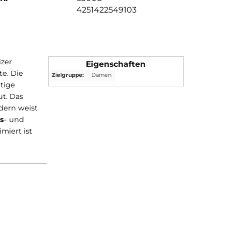
4251422549103
 dem Schweizer
Eigenschaften
der Innenseite. Die
Zielgruppe:
Damen
 Die nachhaltige
rial eingebaut. Das
der Haut sondern weist
Feuchtigkeits
- und
Rucksackoptimiert ist