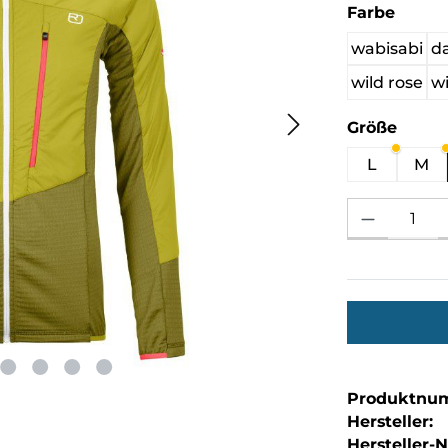
auswä
Farbe
wabisabi
da
wild rose
w
ausw
Größe
L
M
Produkt Anzahl: 
Produktnu
Hersteller:
Hersteller-Nr