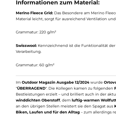
Materialkomposition (Swisswool):
88% Schurwolle
12% Polylactic (Mais basiert)
Informationen zum Material:
Merino Fleece Grid:
Das Besondere am Merino Fl
Material leicht, sorgt für ausreichend Ventilati
Grammatur: 220 g/m²
Swisswool:
Kennzeichnend ist die Funktionalit