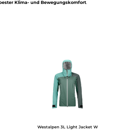
Ortovox WESTALPEN HYBRID
getestet und erholt die
enden
Fazit:
Der
Ortovox-Dauerbrenner
hat in vergange
der aktuellen Version nicht nur als zweite Lage unter ei
ollfutter an Front und Schultern und dem elastische
t aus
Kälteschutz und Klimakomfort
perfekt. Eine
sta
ings recht happigen Preis: 260 Euro.
tabel, bester Klima- und Bewegungskomfort
.