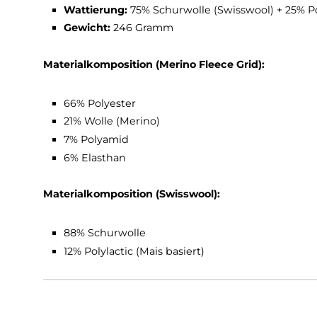
Optimales Packmaß
Technische Daten Westalpen 
Material:
Merino Fleece Grid + Swisswool
Wattierung:
75% Schurwolle (Swisswool) + 
Gewicht:
246 Gramm
Materialkomposition (Merino Fleece Grid):
66% Polyester
21% Wolle (Merino)
7% Polyamid
6% Elasthan