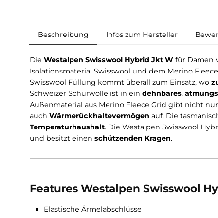
Beschreibung
Infos zum Hersteller
Die
Westalpen Swisswool Hybrid Jkt W
für Da
Isolationsmaterial Swisswool und dem Merino F
Swisswool Füllung kommt überall zum Einsatz
Schweizer Schurwolle ist in ein
dehnbares
,
at
Außenmaterial aus Merino Fleece Grid gibt ni
auch
Wärmerückhaltevermögen
auf. Die tas
Temperaturhaushalt
. Die Westalpen Swisswoo
und besitzt einen
schützenden Kragen
.