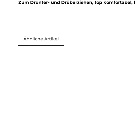
Verarbeitung.
Grammatur: 60 g/m²
Im
Outdoor Magazin Ausgabe 12/2024
wurde
"
ÜBERRAGEND
". Die Kollegen kamen zu folg
Bestleistungen erzielt – und brilliert auch in 
winddichten Oberstoff
, dem
luftig-warmen W
an den übrigen Stellen meistert sie den Spaga
Biken, Laufen und für den Alltag
– zum allerd
Zum Drunter- und Drüberziehen, top komfor
Ähnliche Artikel