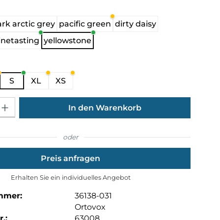
hlen
rk arctic grey
pacific green
dirty daisy
inetasting
yellowstone
ählen
S
XL
XS
Gib den gewünschten Wert ein oder benutze die Schaltflächen um die Anza
In den Warenkorb
oder
Preis anfragen
Erhalten Sie ein individuelles Angebot
mmer:
36138-031
Ortovox
.:
63008