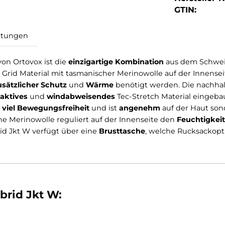
GTIN:
Bewertungen
men von Ortovox ist die
einzigartige Kombination
aus
leece Grid Material mit tasmanischer Merinowolle auf 
, wo
zusätzlicher Schutz
und
Wärme
benötigt werden.
mungsaktives
und
windabweisendes
Tec-Stretch Mate
cht nur
viel Bewegungsfreiheit
und ist
angenehm
auf 
manische Merinowolle reguliert auf der Innenseite den
l Hybrid Jkt W verfügt über eine
Brusttasche
, welche 