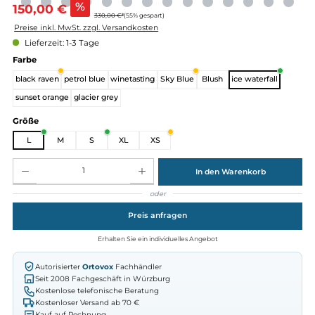
Verkaufspreis:
%
150,00 €
330,00 €*
(55% gespart)
Preise inkl. MwSt. zzgl. Versandkosten
Lieferzeit: 1-3 Tage
auswählen
Farbe
black raven
petrol blue
winetasting
Sky Blue
Blush
ice waterfall
sunset orange
glacier grey
auswählen
Größe
L
M
S
XL
XS
Produkt Anzahl: Gib den gewünschten Wert ein oder benutze die Schaltflächen um die Anz
In den Warenkorb
oder
Preis anfragen
Erhalten Sie ein individuelles Angebot