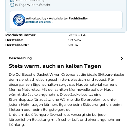
Autorisierter
Ortovox
Fachhändler
Seit 2008 Fachgeschäft in Würzburg
Kostenlose telefonische Beratung
Kostenloser Versand ab 70 €
Kauf auf Rechnung
14 Tage Widerrufsrecht
authorized.by · Autorisierter Fachhändler
Zertifikat ansehen →
Produktnummer:
30228-036
Hersteller:
Ortovox
Hersteller-Nr.:
60014
Beschreibung
Stets warm, auch an kalten Tagen
Die Col Becchei Jacket W von Ortovox ist die ideale Skitourenja
denn sie ist athletisch geschnitten, elastisch und robust. Für
diese ganzen Eigenschaften sorgt das Hauptmaterial namens
Merino Naturetec. Mit der sanften Merinowolle auf der Haut