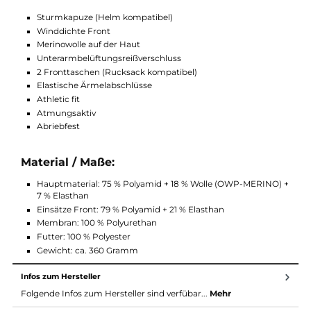
hier um eine kurze Nachfrage.
Um sich beim Kauf auch wirklich sicher zu sein, können Sie die
Col Becchei Jacket auch nochmal mit den anderen
Softshelljacken von Ortovox vergleichen. Den großen Vergleich
finden Sie hier.
Funktionen:
Sturmkapuze (Helm kompatibel)
Winddichte Front
Merinowolle auf der Haut
Unterarmbelüftungsreißverschluss
2 Fronttaschen (Rucksack kompatibel)
Elastische Ärmelabschlüsse
Athletic fit
Atmungsaktiv
Abriebfest