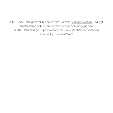
AGB
Widerrufsrecht
Bezahlung
Lieferung & Kosten
Shopkonzept
Über uns
Beratung
Ladengeschäft
ZAHLUNGS- UND VERSANDARTEN
WÜRZBURGER-SPORTVERSAND STORE
Alle Preise inkl. gesetzl. Mehrwertsteuer zzgl.
Versandkosten
und gg
Nachnahmegebühren, wenn nicht anders angegeben.
© 2026 Würzburger-Sportversand.de - Alle Rechte vorbehalten.