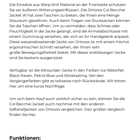
wärmt die Jacke angenehm. Diese Jacke besitzt eine
Sturmkapuze für zusätzliche Wärme, die Sie problemlos unter
jedem Helm tragen können. Egal ob beim Skitourengehen, be
Klettern oder beim Bergsteigen, der
Unterarmbelüftungsreißverschluss versorgt sie bei jeder
körperlichen Belastung mit frischer Luft und einer angenehm
Kühlung.
Die Einsätze aus Warp Knit Material an der Frontseite schützen
Sie vor äußeren Witterungseinflüssen. Die Ortovox Col Becchei
Jacket W hat zwei Taschen zu bieten, die Ihnen eine Menge
Stauraum gewähren. Auch beim Tragen von Rucksäcken könn
Sie die Taschen öffnen. Um zu vermeiden, dass Schnee oder
Feuchtigkeit in die Jacke gelangt, sind die Ärmelabschlüsse mi
einem Gummizug versehen, der sich an ihr Handgelenk anpass
Diese wasserabweisende Jacke von Ortovox ist mit einem höch
ergonomischen Schnitt versehen, der Ihnen sehr
große Bewegungsfreiheit bietet. Mit dieser erstklassigen Jacke
sind Sie bestens ausgerüstet.
Verfügbar ist die Allrounder-Jacke in den Farben Ice Waterfall,
Black Raven, Petrol Blue und Winetasting. Von den
Vorgängerfarben gibt es teilweise noch Rückstände. Wir bitten