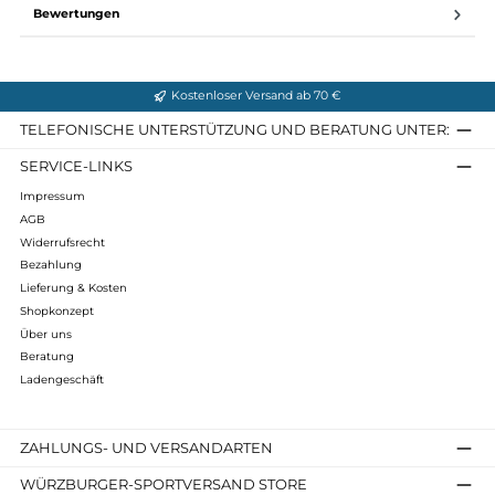
Material / Maße:
Hauptmaterial: 75 % Polyamid + 18 % Wolle (OWP-MERINO)
7 % Elasthan
Einsätze Front: 79 % Polyamid + 21 % Elasthan
Membran: 100 % Polyurethan
Futter: 100 % Polyester
Gewicht: ca. 360 Gramm
Infos zum Hersteller
Folgende Infos zum Hersteller sind verfübar...
Mehr
Bewertungen
Kostenloser Versand ab 70 €
TELEFONISCHE UNTERSTÜTZUNG UND BERATUNG UNTER
SERVICE-LINKS
Impressum