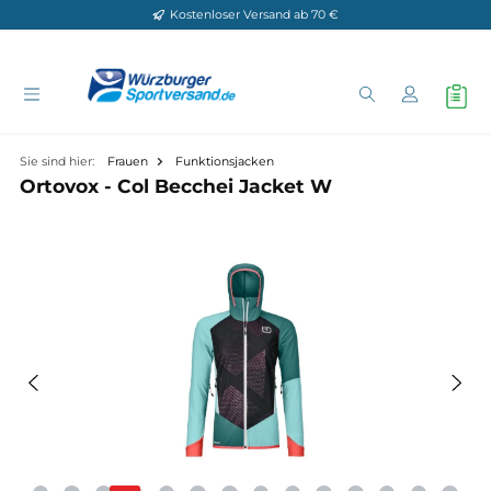
Kostenloser Versand ab 70 €
Zum Hauptinhalt springen
Sie sind hier:
Frauen
Funktionsjacken
Ortovox - Col Becchei Jacket W
Bildergalerie überspringen