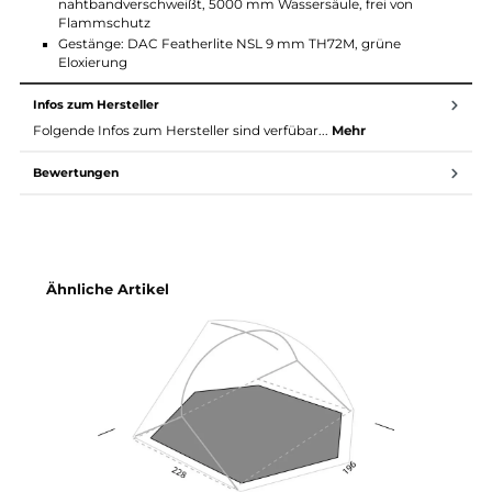
Absidenfläche: 1.7 m²
Materialinformationen:
Außenzelt: 30 D Ripstop Nylon, beidseitig Silikon beschicht
frei von Flammschutz
Innenzelt: 15 D Ripstop Nylon, 15 D No-See-Um Moskitonetz
DWR C6, frei von Flammschutz
Boden: 40 D Ripstop Nylon, PU beschichtet,
nahtbandverschweißt, 5000 mm Wassersäule, frei von
Flammschutz
Gestänge: DAC Featherlite NSL 9 mm TH72M, grüne
Eloxierung
Infos zum Hersteller
Folgende Infos zum Hersteller sind verfübar...
Mehr
Bewertungen