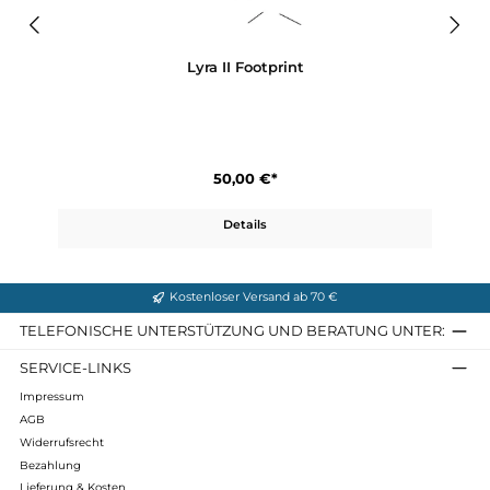
Produktgalerie überspringen
Ähnliche Artikel
Lyra II Footprint
50,00 €*