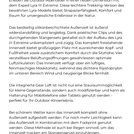
Beschreibung
Ein stabiles Zelt für drei Personen
Erleben Sie Outdoor-Abenteuer in einer neuen Dimension mit
dem Exped Lyra III Extreme. Diese leichtere Trekking-Version d
bewährten Lyra-Modells bietet Strapazierfähigkeit, Komfort un
Raum für unvergessliche Erlebnisse in der Natur.
Das beidseitig silikonbeschichtete Außenzelt ist äußerst
widerstandsfähig und langlebig. Dank praktischer Clips und de
durchgehenden Stangensets gestaltet sich der Aufbau des Lyr
III Extreme unkompliziert und zügig. Das komplett freistehen
Innenzelt bietet großzügigen Platz mit ausreichender Kopf- u
Fußfreiheit sowie zusätzlichem Komfort durch die Sitzhöhe. Vie
verstellbare Belüftungsöffnungen gewährleisten optimale
Luftzirkulation. Das Innenzelt verfügt über ein luftiges,
feinmaschiges Moskitonetz, während das dichtere Ripstopnylo
im unteren Bereich Wind und neugierige Blicke fernhält.
Die integrierte Gear Loft ist nicht nur eine Stauraummöglichkei
für kleine Gegenstände, sondern auch modifizierbar und kann 