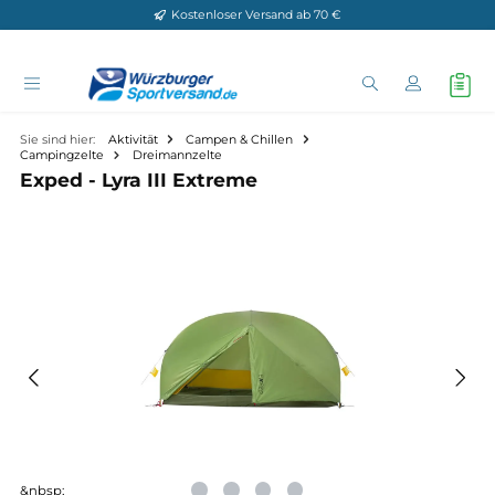
Kostenloser Versand ab 70 €
Zum Hauptinhalt springen
Sie sind hier:
Aktivität
Campen & Chillen
Campingzelte
Dreimannzelte
Exped - Lyra III Extreme
Bildergalerie überspringen