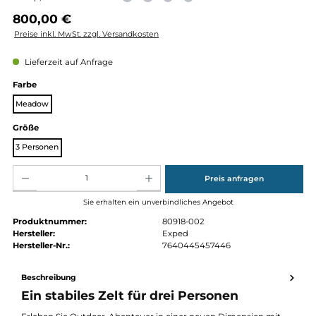
&nbsp;
Regulärer Preis:
800,00 €
Preise inkl. MwSt. zzgl. Versandkosten
Lieferzeit auf Anfrage
auswählen
Farbe
Meadow
auswählen
Größe
3 Personen
Produkt Anzahl: Gib den gewünschten Wert ein oder benutze die Schaltflächen um die Anz
Preis anfragen
Sie erhalten ein unverbindliches Angebot
Produktnummer:
80918-002
Hersteller:
Exped
Hersteller-Nr.:
7640445457446