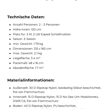
Halterung für Mobiltelefone oder Tablets genutzt werden -
perfekt für Ihr Outdoor-Kinoerlebnis.
Bei schönem Wetter kann das Innenzelt komplett ohne
Außenzelt aufgestellt werden. Für noch mehr Leichtigkeit kan
das Außenzelt in Kombination mit dem Footprint genutzt
werden. Diese Methode ist auch bei Regen sinnvoll, um das
Innenzelt trocken am Stangengerüst einzuhängen.
Technische Daten:
Anzahl Personen: 2 - 3 Personen
Höhe innen: 120 cm
Platz für: 3 M, 2 LW Exped-Schlafmatten
Saison: 3-Saison
min. Gewicht: 1.79 kg
Dimensionen: 215 x 160 cm
max. Gewicht: 2.1 kg
Liegefläche: 3.4 m²
Packmaß: 48 x 16 cm