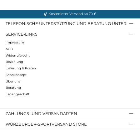
Gewicht: 580 Gramm
Volumen: 16 Liter
Größe (H x B x T): 45 x 24 x 17 Zentimeter
Infos zum Hersteller
Folgende Infos zum Hersteller sind verfübar...
Mehr
Bewertungen
Kostenloser Versand ab 70 €
TELEFONISCHE UNTERSTÜTZUNG UND BERATUNG UNTER
SERVICE-LINKS
Impressum
AGB
Widerrufsrecht
Bezahlung
Lieferung & Kosten