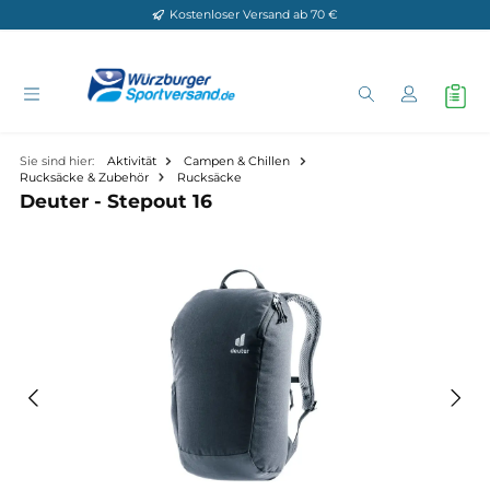
Kostenloser Versand ab 70 €
Zum Hauptinhalt springen
Sie sind hier:
Aktivität
Campen & Chillen
Rucksäcke & Zubehör
Rucksäcke
Deuter - Stepout 16
Bildergalerie überspringen