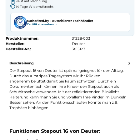
Autorisierter
Deuter
Fachhändler
Seit 2008 Fachgeschäft in Würzburg
Kostenlose telefonische Beratung
Kostenloser Versand ab 70 €
Kauf auf Rechnung
14 Tage Widerrufsrecht
authorized.by · Autorisierter Fachhändler
Zertifikat ansehen →
Produktnummer:
31228-003
Hersteller:
Deuter
Hersteller-Nr.:
3815123
Beschreibung
Der Stepout 16 von Deuter ist optimal geiegnet für den Alttag.
Durch das Airstripes Tragesystem wir Ihr Rücken
angenehm belüftet damit Sie kaum schwitzen. Durch ein
Dokumentenfach können Ihre Kinder den Stepout auch als
Schuhltasche verwenden. Mit der reflektierenden Blinklicht
Halterung kann mann Sie und vorallem Ihre Kinder im Dunkel