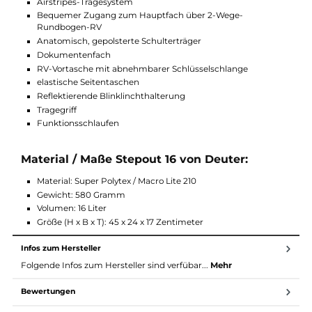
Besser sehen. An den Funktionsschlaufen könnte man z.B.
Trophäen hinhängen.
Funktionen Stepout 16 von Deuter:
Airstripes-Tragesystem
Bequemer Zugang zum Hauptfach über 2-Wege-
Rundbogen-RV
Anatomisch, gepolsterte Schulterträger
Dokumentenfach
RV-Vortasche mit abnehmbarer Schlüsselschlange
elastische Seitentaschen
Reflektierende Blinklinchthalterung
Tragegriff
Funktionsschlaufen
Material / Maße Stepout 16 von Deuter:
Material: Super Polytex / Macro Lite 210