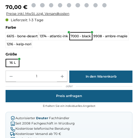
Regulärer Preis:
70,00 €
Preise inkl. MwSt. zzgl. Versandkosten
Lieferzeit: 1-3 Tage
auswählen
Farbe
6615 - bone-desert
1374 - atlantic-ink
7000 - black
9908 - ambre-map
1216 - kelp-nori
auswählen
Größe
16 L
Produkt Anzahl: Gib den gewünschten Wert ein oder benutze die Schaltflächen um die Anz
In den Warenkorb
oder
Preis anfragen
Erhalten Sie ein individuelles Angebot